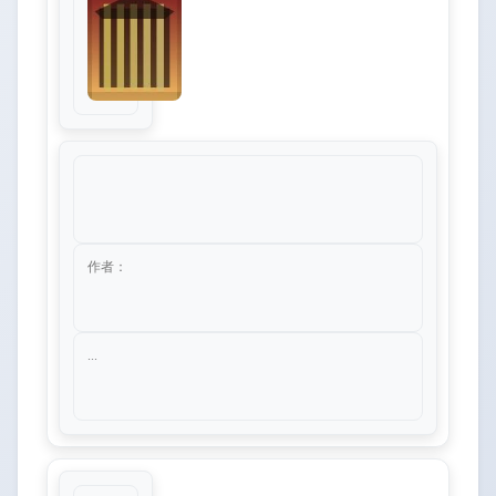
作者：
...