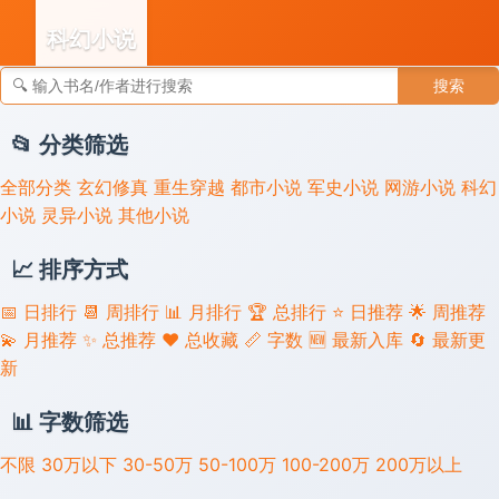
科幻小说
搜索
👣 足迹
📂 分类筛选
全部分类
玄幻修真
重生穿越
都市小说
军史小说
网游小说
科幻
小说
灵异小说
其他小说
📈 排序方式
📅 日排行
📆 周排行
📊 月排行
🏆 总排行
⭐ 日推荐
🌟 周推荐
💫 月推荐
✨ 总推荐
❤️ 总收藏
📏 字数
🆕 最新入库
🔄 最新更
新
📊 字数筛选
不限
30万以下
30-50万
50-100万
100-200万
200万以上