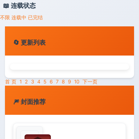
📖 连载状态
不限
连载中
已完结
🔄 更新列表
首 页
1
2
3
4
5
6
7
8
9
10
下一页
🎆 封面推荐