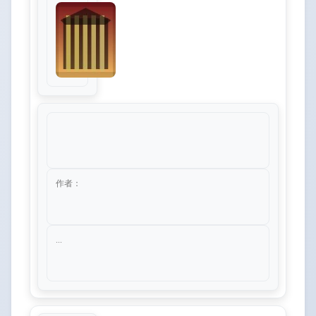
作者：
...