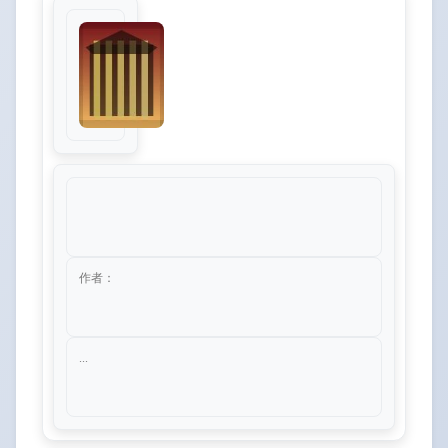
作者：
...