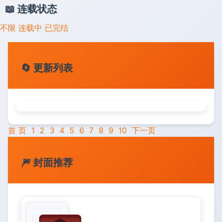
📖 连载状态
不限
连载中
已完结
🔄 更新列表
首 页
1
2
3
4
5
6
7
8
9
10
下一页
🎆 封面推荐