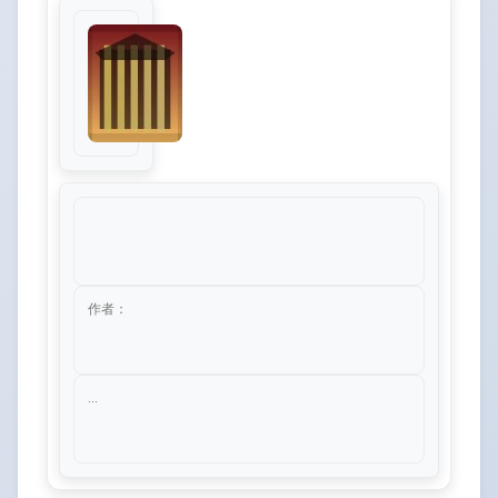
作者：
...