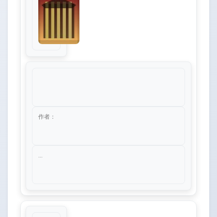
作者：
...