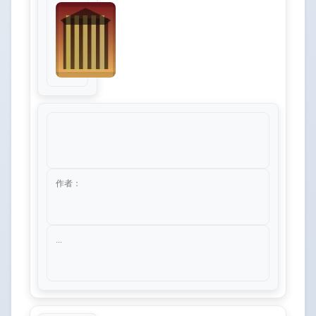
作者：
...