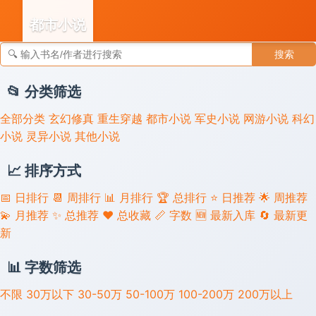
都市小说
搜索
👣 足迹
📂 分类筛选
全部分类
玄幻修真
重生穿越
都市小说
军史小说
网游小说
科幻
小说
灵异小说
其他小说
📈 排序方式
📅 日排行
📆 周排行
📊 月排行
🏆 总排行
⭐ 日推荐
🌟 周推荐
💫 月推荐
✨ 总推荐
❤️ 总收藏
📏 字数
🆕 最新入库
🔄 最新更
新
📊 字数筛选
不限
30万以下
30-50万
50-100万
100-200万
200万以上