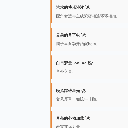
汽水的快乐沙滩 说:
配角命运与主线紧密相连环环相扣。
云朵的月下电 说:
脑子里自动开始配bgm。
白日梦云_online 说:
意外之喜。
晚风踩碎星光 说:
文风厚重，如陈年佳酿。
月亮的心动加载 说:
看完获得力量。