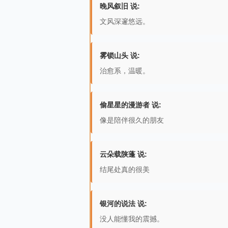
晚风叙旧 说:
文风深邃悠远。
雾锁山头 说:
治愈系，温暖。
偷星星的漫游者 说:
像是陪伴很久的朋友
云朵载陕蓬 说:
结尾处真的很美
银河的说法 说:
没人能懂我的震撼。