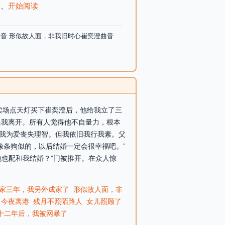
录
、
开始阅读
音音 形似故人面，非我旧时心崔奕澄曲音
拍卖场点天灯买下崔奕澄后，他给我立了三
跟我离开。所有人觉得他不自量力，根本
笑我为爱丧失理智。但我依旧我行我素。父
像条狗似的，以后结婚一定会很幸福吧。”
她也配和我结婚？”门被推开。在众人惊
家三年，我另外成家了
形似故人面，非
今夜离港
残月不照陌路人
女儿照顾了
十二年后，我被网暴了