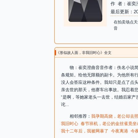
作 者：崔奕
最后更新：2026-
在拍卖场点天
音
《形似故人面，非我旧时心》全文
物：崔奕澄曲音音作者：佚名小说简介
条规矩。给他无限额的副卡。为他所有
没人会答应这种条件。我却只是点了点头
亲去世的那天，他赛车出事故。我忍着悲
“是啊，等她家老头一去世，结婚后家产
诧...
相邻推荐：
我孕期高烧，老公却去
我旧时心
春节班机，老公的金丝雀竟坐
我十二年后，我被网暴了
今夜离港
今