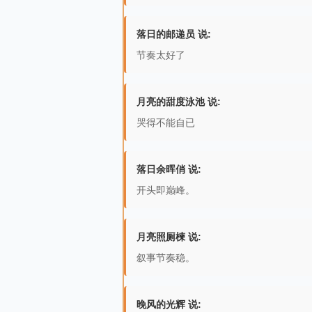
落日的邮递员 说:
节奏太好了
月亮的甜度泳池 说:
哭得不能自已
落日余晖俏 说:
开头即巅峰。
月亮照厕楝 说:
叙事节奏稳。
晚风的光辉 说: