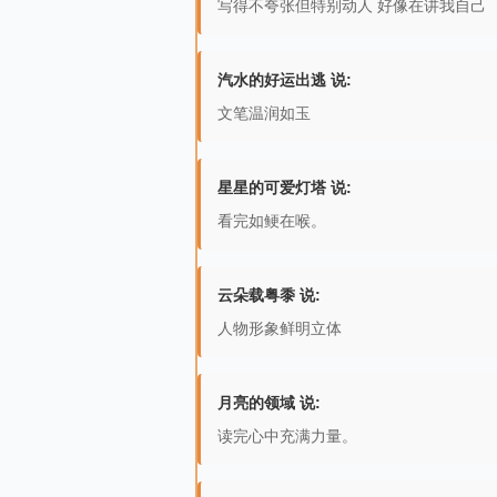
写得不夸张但特别动人 好像在讲我自己
汽水的好运出逃 说:
文笔温润如玉
星星的可爱灯塔 说:
看完如鲠在喉。
云朵载粤黍 说:
人物形象鲜明立体
月亮的领域 说:
读完心中充满力量。