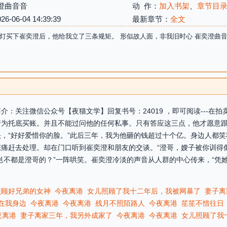
澄曲音音
动 作：
加入书架
、
章节目
06-04 14:39:39
最新章节：
全文
灯买下崔奕澄后，他给我立了三条规矩。 形似故人面，非我旧时心 崔奕澄曲
：关注微信公众号【夜猫文学】回复书号：24019 ，即可阅读---在
行为托底买账。并且不能过问他的任何私事。只有答应这三点，他才愿意
，“好好爱惜你的脸。”此后三年，我为他砸的钱超过十个亿。身边人都
痛赶去处理。却在门口听到崔奕澄和朋友的交谈。“澄哥，嫂子被你训得
岂不都是澄哥的？”一阵哄笑。崔奕澄冷淡的声音从人群的中心传来，“凭
照顾好兄弟的女神
今夜离港
女儿照顾了我十二年后，我被网暴了
妻子离
在我身边
今夜离港
今夜离港
残月不照陌路人
今夜离港
笙笙不惜往日
夜离港
妻子离家三年，我另外成家了
今夜离港
今夜离港
女儿照顾了我