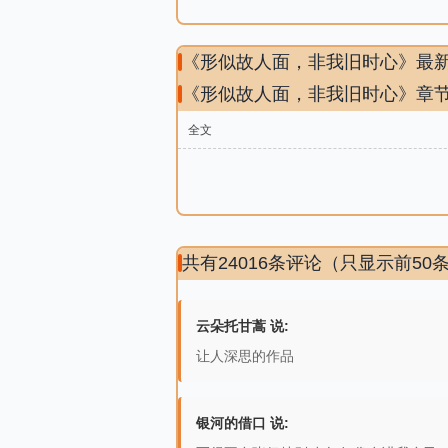
《形似故人面，非我旧时心》最
《形似故人面，非我旧时心》章
全文
共有24016条评论（只显示前50
云朵托甘蒿 说:
让人深思的作品
银河的借口 说: