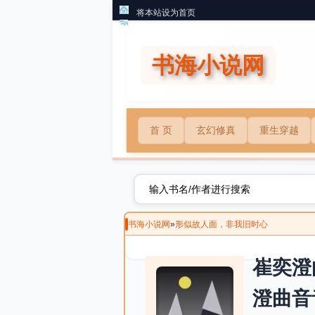
将本站设为首页
书海小说网
首 页
玄幻修真
重生穿越
书海小说网
»
形似故人面，非我旧时心
崔奕澄
澄曲音