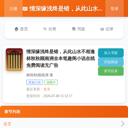
📖 情深缘浅终是错，从此山水不相逢林秋秋顾南洲全本笔趣阁小说在线免费阅读无广告
注册
登录
🏠 首页
📂 分类
📚 书架
📖 记录
情深缘浅终是错，从此山水不相逢
加入书架
林秋秋顾南洲全本笔趣阁小说在线
开始阅读
免费阅读无广告
章节目录
林秋秋顾南洲 著
其他小说
连载中
最近更新：
全文
更新时间：
2026-07-08 15:32:17
章节列表
全文