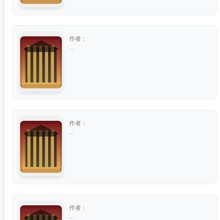
作者：
...
作者：
...
作者：
...