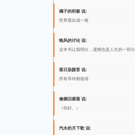
橘子的积极 说:
世界观自成一格
晚风的讨论 说:
这本书让我明白，遗憾也是人生的一部分
落日染陇苔 说:
所有等待都值得
偷摘旧塬葵 说:
（你好。）
汽水的月下歌 说: