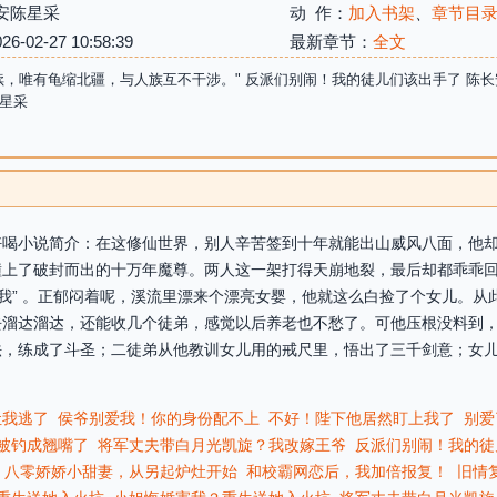
安陈星采
动 作：
加入书架
、
章节目
02-27 10:58:39
最新章节：
全文
续，唯有龟缩北疆，与人族互不干涉。" 反派们别闹！我的徒儿们该出手了 陈
星采
好喝小说简介：在这修仙世界，别人辛苦签到十年就能出山威风八面，他
撞上了破封而出的十万年魔尊。两人这一架打得天崩地裂，最后却都乖乖
误我” 。正郁闷着呢，溪流里漂来个漂亮女婴，他就这么白捡了个女儿。
去溜达溜达，还能收几个徒弟，感觉以后养老也不愁了。可他压根没料到
，练成了斗圣；二徒弟从他教训女儿用的戒尺里，悟出了三千剑意；女儿
让我逃了
侯爷别爱我！你的身份配不上
不好！陛下他居然盯上我了
别爱
被钓成翘嘴了
将军丈夫带白月光凯旋？我改嫁王爷
反派们别闹！我的徒
八零娇娇小甜妻，从另起炉灶开始
和校霸网恋后，我加倍报复！
旧情