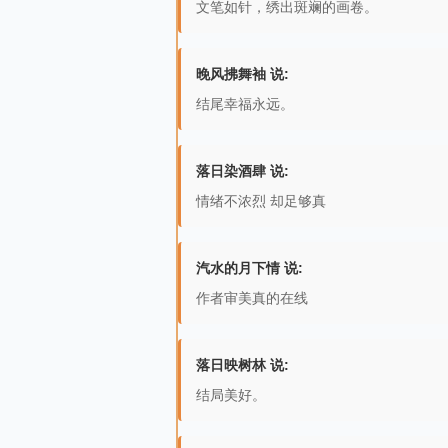
文笔如针，绣出斑斓的画卷。
晚风拂舞袖 说:
结尾幸福永远。
落日染酒肆 说:
情绪不浓烈 却足够真
汽水的月下情 说:
作者审美真的在线
落日映树林 说:
结局美好。