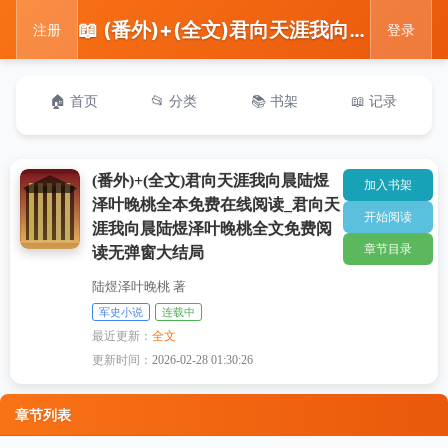
📖 (番外)+(全文)君向天涯我向晨陆煜泽叶晚桃全本免费在线阅读_君向天涯我向晨陆煜泽叶晚桃全文免费阅读无弹窗大结局
注册
登录
🏠 首页
📂 分类
📚 书架
📖 记录
(番外)+(全文)君向天涯我向晨陆煜
加入书架
泽叶晚桃全本免费在线阅读_君向天
开始阅读
涯我向晨陆煜泽叶晚桃全文免费阅
章节目录
读无弹窗大结局
陆煜泽叶晚桃 著
军史小说
连载中
最近更新：
全文
更新时间：
2026-02-28 01:30:26
章节列表