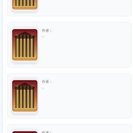
作者：
...
作者：
...
作者：