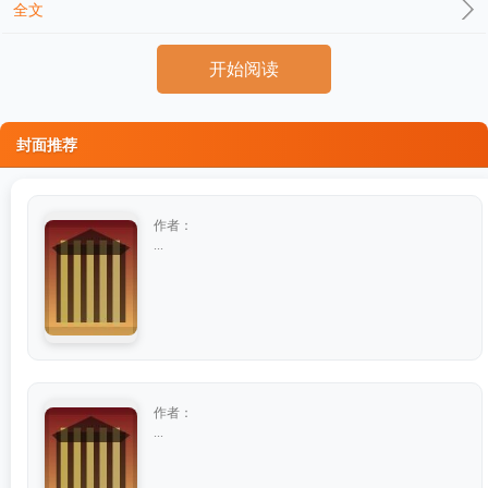
全文
开始阅读
封面推荐
作者：
...
作者：
...