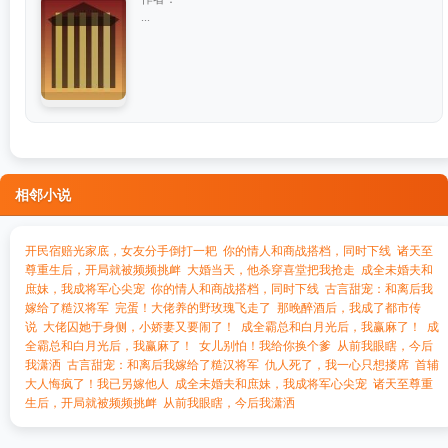
...
相邻小说
开民宿赔光家底，女友分手倒打一耙
你的情人和商战搭档，同时下线
诸天至
尊重生后，开局就被频频挑衅
大婚当天，他杀穿喜堂把我抢走
成全未婚夫和
庶妹，我成将军心尖宠
你的情人和商战搭档，同时下线
古言甜宠：和离后我
嫁给了糙汉将军
完蛋！大佬养的野玫瑰飞走了
那晚醉酒后，我成了都市传
说
大佬囚她于身侧，小娇妻又要闹了！
成全霸总和白月光后，我赢麻了！
成
全霸总和白月光后，我赢麻了！
女儿别怕！我给你换个爹
从前我眼瞎，今后
我潇洒
古言甜宠：和离后我嫁给了糙汉将军
仇人死了，我一心只想搂席
首辅
大人悔疯了！我已另嫁他人
成全未婚夫和庶妹，我成将军心尖宠
诸天至尊重
生后，开局就被频频挑衅
从前我眼瞎，今后我潇洒