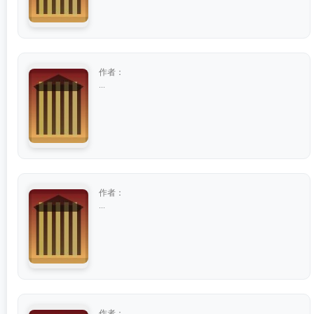
作者：
...
作者：
...
作者：