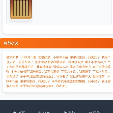
相邻小说
爱恨如梦，不眠亦不醒
爱恨如梦，不眠亦不醒
弟弟出生后，我失宠了
我跟了
别人后，前男友疯了
丈夫女秘书穿我睡裙后，我直接离婚
承舟不念当年月
丈
夫女秘书穿我睡裙后，我直接离婚
译破故人心
承舟不念当年月
余生大雪倾黄
昏
丈夫女秘书穿我睡裙后，我直接离婚
丁克六年后，我离婚了
丁克六年后，
我离婚了
亲手将我送进监狱的姐姐，我不要了
就让雾散在昨天
爱恨如梦，不
眠亦不醒
弟弟出生后，我失宠了
亲手将我送进监狱的姐姐，我不要了
就让雾
散在昨天
亲手将我送进监狱的姐姐，我不要了
🏠 首页
📂 分类
📚 书架
📖 记录