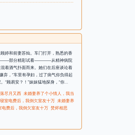
妹顾婷和前妻苏灿。车门打开，熟悉的香
———部分精彩试看————从精神病院
味混着酒气扑面而来。她们在后座谈论着
嫌弃，“车里有孕妇，过了病气你负得起
顾易安？！”妹妹猛地探身，“你...
落尽月又西
未婚妻养了个小情人，我当
寝室电费后，我倒欠室友十万
未婚妻养
室电费后，我倒欠室友十万
焚烬相思