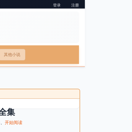
登录
注册
其他小说
全集
录
、
开始阅读