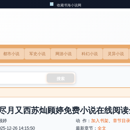
收藏书海小说网
都市小说
军史小说
网游小说
科幻小说
灵异小说
搜索
尽月又西苏灿顾婷免费小说在线阅读
顾婷
动 作：
加入书架
、
章节目
12-26 14:15:50
最新章节：
全文