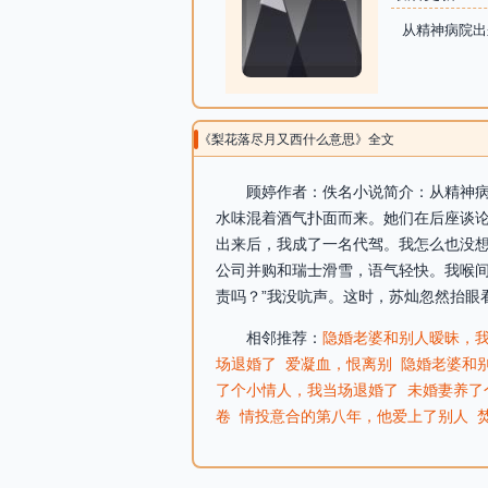
从精神病院出
《梨花落尽月又西什么意思》全文
顾婷作者：佚名小说简介：从精神
水味混着酒气扑面而来。她们在后座谈
出来后，我成了一名代驾。我怎么也没
公司并购和瑞士滑雪，语气轻快。我喉间
责吗？”我没吭声。这时，苏灿忽然抬眼看
相邻推荐：
隐婚老婆和别人暧昧，
场退婚了
爱凝血，恨离别
隐婚老婆和
了个小情人，我当场退婚了
未婚妻养了
卷
情投意合的第八年，他爱上了别人