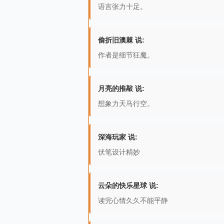
语言张力十足。
偷折旧澳棘 说:
作者是细节狂魔。
月亮的推敲 说:
想象力天马行空。
深海玩家 说:
伏笔设计精妙
云朵的快乐星球 说:
读完心情久久不能平静