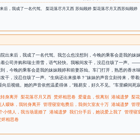
来后，我成了一名代驾。 梨花落尽月又西 苏灿顾婷 梨花落尽月又西苏灿顾婷
病院出来后，我成了一名代驾。我怎么也没想到，今晚的乘客会是我的妹
论着公司并购和瑞士滑雪，语气轻快。我喉间发干，没忍住咳了一声。—
想到，今晚的乘客会是我的妹妹顾婷和前妻苏灿。车门打开，熟悉的香水
发干，没忍住咳了一声。“生病还出来接单？”妹妹的声音立刻传来，带着
向后视镜。她的声音依然温柔得体，“顾易安，好久不见。”车里瞬间死寂。“
我转身离开
梨花落尽月又西
焚烬相思卷
爱凝血，恨离别
港城遗梦
梨花
别人暧昧，我转身离开
管理寝室电费后，我倒欠室友十万
港城遗梦
管理
个小情人，我当场退婚了
港城遗梦
我们分手后，她说爱上我了
管理寝
焚烬相思卷