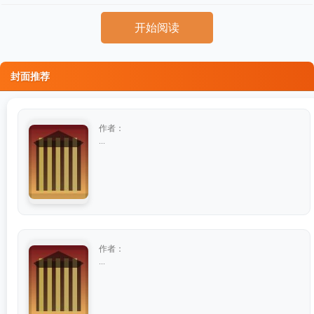
开始阅读
封面推荐
作者：
...
作者：
...