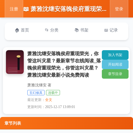
📖 萧雅沈继安落魄侯府重现荣光，你管这叫灾星？最新章节在线阅读_落魄侯府重现荣光，你管这叫灾星？萧雅沈继安最新小说免费阅读
注册
登录
🏠 首页
📂 分类
📚 书架
📖 记录
萧雅沈继安落魄侯府重现荣光，你
加入书架
管这叫灾星？最新章节在线阅读_落
开始阅读
魄侯府重现荣光，你管这叫灾星？
章节目录
萧雅沈继安最新小说免费阅读
萧雅沈继安 著
玄幻修真
连载中
最近更新：
全文
更新时间：
2025-12-17 13:09:01
章节列表