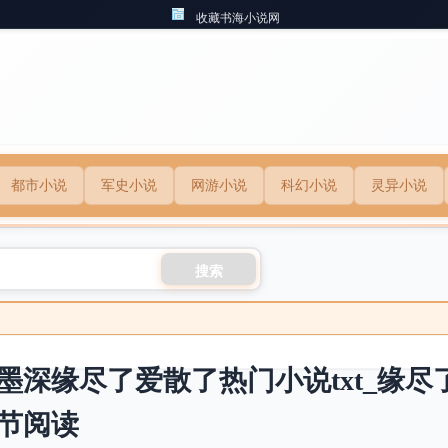
收藏书海小说网
都市小说
军史小说
网游小说
科幻小说
灵异小说
搜索
墨深缘尽了爱散了热门小说txt_缘
节阅读