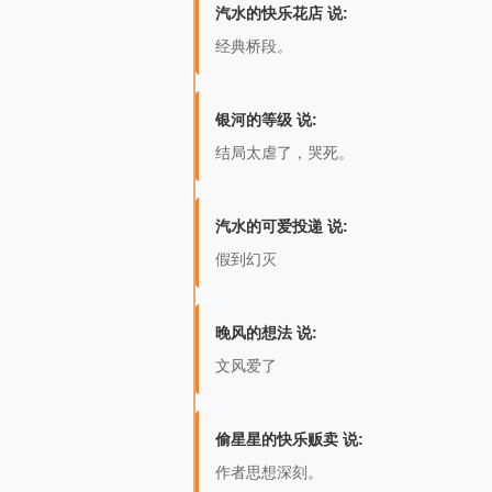
汽水的快乐花店 说:
经典桥段。
银河的等级 说:
结局太虐了，哭死。
汽水的可爱投递 说:
假到幻灭
晚风的想法 说:
文风爱了
偷星星的快乐贩卖 说:
作者思想深刻。