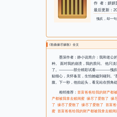
作 者：妍妍
最后更新：2026-
愧疚，却一句
《歌曲缘尽缘散》全文
墨深作者：静小说简介：我和老公的
种。 面对我的崩溃，我的质问。 他只淡
了。————部分精彩试看————愧
贴细心，关怀备至，生怕她磕到碰到。“
腹。下一秒，他抬起头，看见站在拐角处
相邻推荐：
首富爸爸给我的财产都
产都被我拿去赎闺蜜
缘尽了爱散了
缘
了
缘尽了爱散了
缘尽了爱散了
首富爸
蜜
首富爸爸给我的财产都被我拿去赎闺