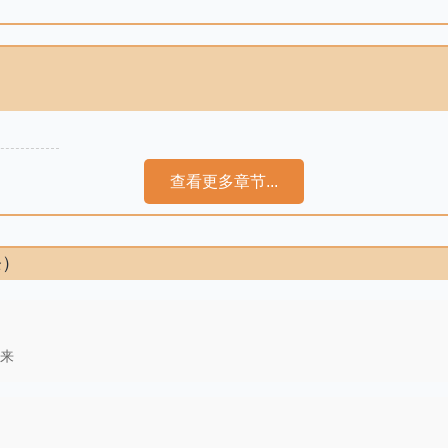
查看更多章节...
条）
来