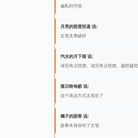
偏私到可恨
月亮的甜度投递 说:
文笔支离破碎
汽水的月下闹 说:
读完有点恍惚。读完有点恍惚。越想越觉
落日映甸枥 说:
这个表达方式太喜欢了
橘子的甜香 说:
故事本身弥补了文笔