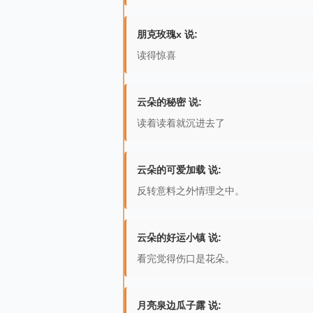
朋克玫瑰x 说:
读得惊喜
云朵的秘密 说:
读着读着就沉进去了
云朵的可爱加载 说:
反转意料之外情理之中。
云朵的好运小镇 说:
看完觉得伤口是花朵。
月亮泉边瓜子露 说: