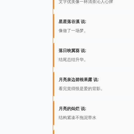
文字优美像一杯清茶沁人心脾
星星落谷溪 说:
像做了一场梦。
落日映冀葵 说:
结尾总结升华。
月亮泉边碧根果露 说:
看完觉得恨是爱的背影。
月亮的灿烂 说:
结构紧凑不拖泥带水