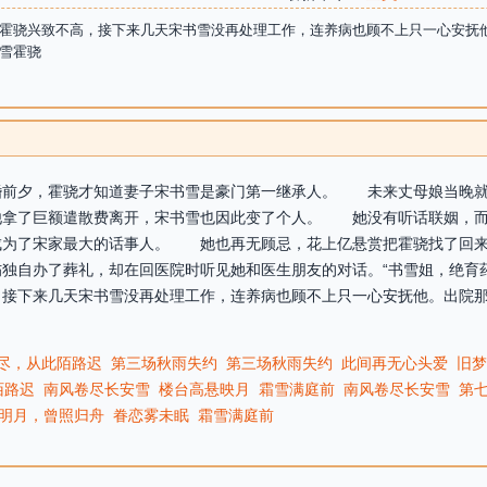
霍骁兴致不高，接下来几天宋书雪没再处理工作，连养病也顾不上只一心安抚他
雪霍骁
婚前夕，霍骁才知道妻子宋书雪是豪门第一继承人。 未来丈母娘当晚就
拿了巨额遣散费离开，宋书雪也因此变了个人。 她没有听话联姻，
成为了宋家最大的话事人。 她也再无顾忌，花上亿悬赏把霍骁找了回来
独自办了葬礼，却在回医院时听见她和医生朋友的对话。“书雪姐，绝育
，接下来几天宋书雪没再处理工作，连养病也顾不上只一心安抚他。出院
尽，从此陌路迟
第三场秋雨失约
第三场秋雨失约
此间再无心头爱
旧梦
陌路迟
南风卷尽长安雪
楼台高悬映月
霜雪满庭前
南风卷尽长安雪
第
明月，曾照归舟
眷恋雾未眠
霜雪满庭前