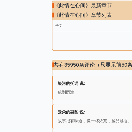
《此情在心间》最新章节
《此情在心间》章节列表
全文
共有35950条评论（只显示前50
银河的托词 说:
成到圆满
云朵的斟酌 说:
故事很有味道，像一杯浓茶，越品越香。