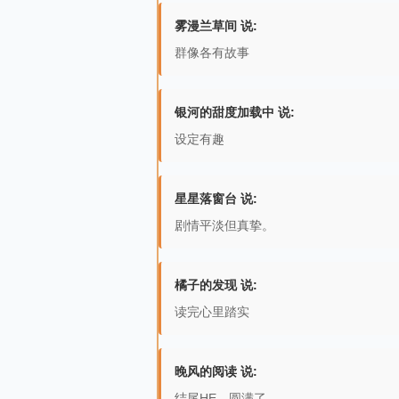
雾漫兰草间 说:
群像各有故事
银河的甜度加载中 说:
设定有趣
星星落窗台 说:
剧情平淡但真挚。
橘子的发现 说:
读完心里踏实
晚风的阅读 说:
结尾HE，圆满了。