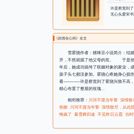
许是察觉到了
无心头爱宋书
《此情在心间》全文
雪霍骁作者：猪咪豆小说简介：结
开，不然就掘了他父母的坟。 于是他
年后，她成功搞垮了联姻对象的家业，
孩子头七都没参加。霍骁心疼她身心损伤
看————许是察觉到了霍骁兴致不高
精心布置了整屋的玫瑰...
相邻推荐：
川河不渡当年誓
深情散
热吻
川河不渡当年誓
深情散尽，从此
悔疯了
暮雪葬归途
不见昨日云霞
当时