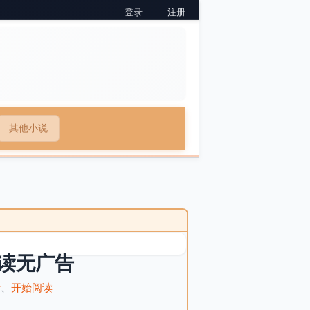
登录
注册
其他小说
读无广告
录
、
开始阅读