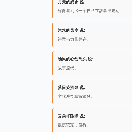
月亮的奶香 说:
好像看到另一个自己在故事里走动
汽水的风度 说:
诗意与力量并存。
晚风的心动码头 说:
故事流畅。
落日染酒肆 说:
文化冲突写得很妙。
云朵托陬桐 说:
熬夜读完，值得。