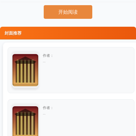
开始阅读
封面推荐
作者：
...
作者：
...