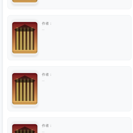
作者：
...
作者：
...
作者：
...