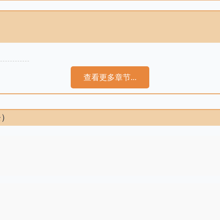
查看更多章节...
条）