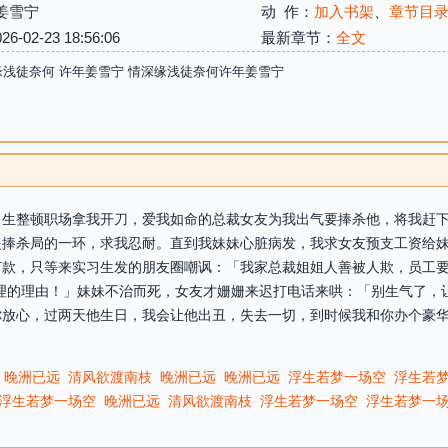
姜雪宁
动 作：
加入书架
、
章节目
02-23 18:56:06
最新章节：
全文
缘浅徒奈何 许年姜雪宁 情深缘浅徒奈何许年姜雪宁
习生整顿职场拿我开刀，爱我如命的总裁女友为我出气要捧杀他，将我赶
是捧杀局的一环，求我忍耐。直到我妹妹心脏病发，我求女友预支工资给
打款，只等来实习生发的朋友圈嘲讽：「我家总裁姐姐人善被人欺，员工
合理的理由！」妹妹不治而死，女友才姗姗来迟打电话来哄：「别生气了，
你放心，过两天他生日，我会让他出丑，失去一切，到时候我和你办个豪
晚洲已远
清风欲渡南枝
晚洲已远
晚洲已远
浮生若梦一场空
浮生若
浮生若梦一场空
晚洲已远
清风欲渡南枝
浮生若梦一场空
浮生若梦一