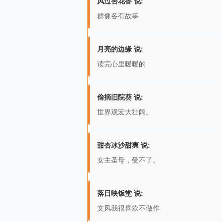
风过杏花香 说:
群像各有故事
月亮的边缘 说:
读完心里暖暖的
偷摘旧院葵 说:
世界观宏大壮阔。
甜杏冰沙甜爽 说:
女主圣母，受不了。
落日映饭堂 说:
文风我很喜欢不做作