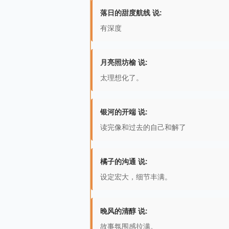
落日的甜度航线 说:
有深度
月亮照坊榆 说:
太理想化了。
银河的开端 说:
读完像和过去的自己和解了
橘子的沟通 说:
设定宏大，细节丰满。
晚风的清醇 说:
故事氛围感拉满。