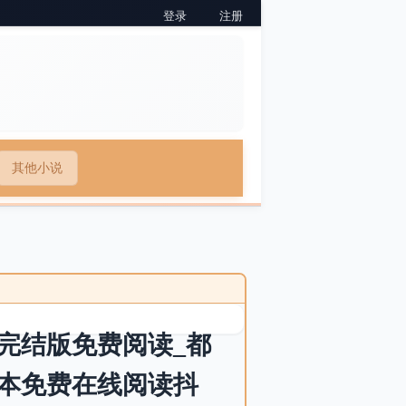
登录
注册
其他小说
完结版免费阅读_都
本免费在线阅读抖