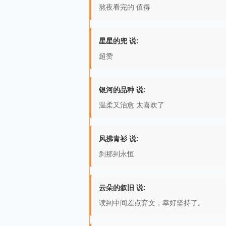
熬夜看完的 值得
星星的兜 说:
超赞
银河的品种 说:
温柔又治愈 太喜欢了
风拂青衫 说:
刹那到永恒
云朵的叙旧 说:
读到中间差点弃文，幸好坚持了。