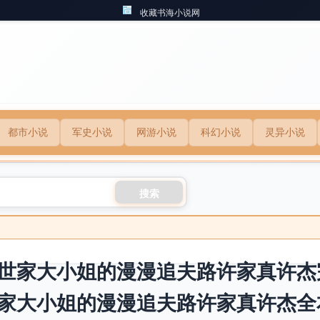
收藏书海小说网
都市小说
军史小说
网游小说
科幻小说
灵异小说
搜索
世家大小姐的漫漫追夫路许家真许杰
家大小姐的漫漫追夫路许家真许杰全