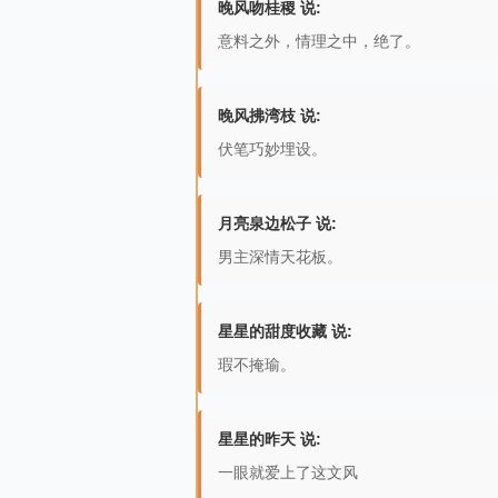
晚风吻桂稷 说:
意料之外，情理之中，绝了。
晚风拂湾枝 说:
伏笔巧妙埋设。
月亮泉边松子 说:
男主深情天花板。
星星的甜度收藏 说:
瑕不掩瑜。
星星的昨天 说:
一眼就爱上了这文风