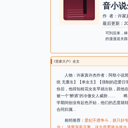
音小说
作 者：许家
最后更新：2026-
可到后来，林
的漫漫追夫路
《世家大户》全文
人物：许家真许杰作者：阿祭小说简
统 无重生】【单女主】【强制的恋爱
份后，他得知校花女友早就出轨，跟他
被一个“醉酒”的冷傲女人威胁…… 
学期间创业有起色开始，他们的态度就
合同归属...
相邻推荐：
爱妃不擅争斗，朕只好
当！
渣男宠妾灭妻，这主母爱谁当谁当