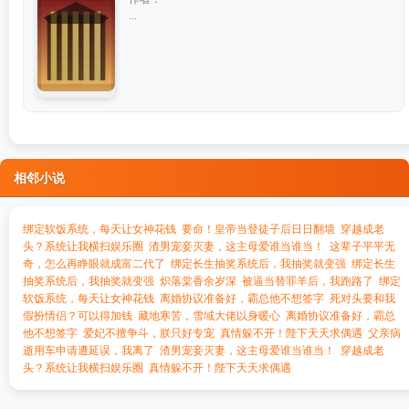
...
相邻小说
绑定软饭系统，每天让女神花钱
要命！皇帝当登徒子后日日翻墙
穿越成老
头？系统让我横扫娱乐圈
渣男宠妾灭妻，这主母爱谁当谁当！
这辈子平平无
奇，怎么再睁眼就成富二代了
绑定长生抽奖系统后，我抽奖就变强
绑定长生
抽奖系统后，我抽奖就变强
炽落棠香余岁深
被逼当替罪羊后，我跑路了
绑定
软饭系统，每天让女神花钱
离婚协议准备好，霸总他不想签字
死对头要和我
假扮情侣？可以得加钱
藏地寒苦，雪域大佬以身暖心
离婚协议准备好，霸总
他不想签字
爱妃不擅争斗，朕只好专宠
真情躲不开！陛下天天求偶遇
父亲病
逝用车申请遭延误，我离了
渣男宠妾灭妻，这主母爱谁当谁当！
穿越成老
头？系统让我横扫娱乐圈
真情躲不开！陛下天天求偶遇