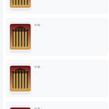
作者：
...
作者：
...
作者：