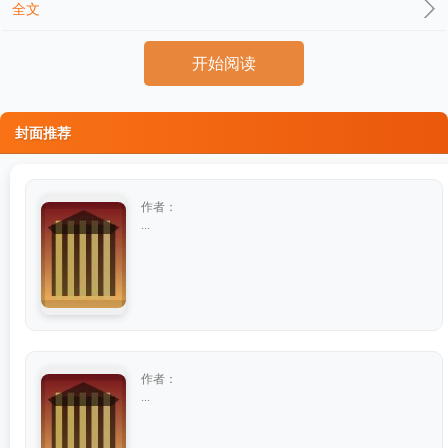
全文
开始阅读
封面推荐
作者：
...
作者：
...