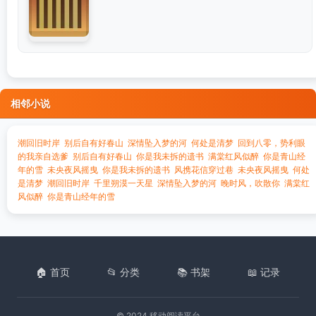
相邻小说
潮回旧时岸
别后自有好春山
深情坠入梦的河
何处是清梦
回到八零，势利眼
的我亲自选爹
别后自有好春山
你是我未拆的遗书
满棠红风似醉
你是青山经
年的雪
未央夜风摇曳
你是我未拆的遗书
风携花信穿过巷
未央夜风摇曳
何处
是清梦
潮回旧时岸
千里朔漠一天星
深情坠入梦的河
晚时风，吹散你
满棠红
风似醉
你是青山经年的雪
🏠 首页
📂 分类
📚 书架
📖 记录
© 2024 移动阅读平台