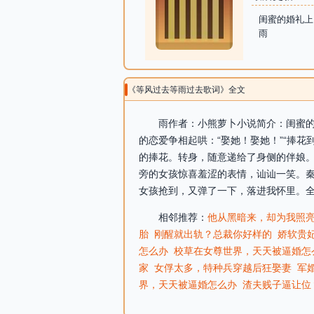
闺蜜的婚礼上
雨
《等风过去等雨过去歌词》全文
雨作者：小熊萝卜小说简介：闺蜜
的恋爱争相起哄：“娶她！娶她！”“捧
的捧花。转身，随意递给了身侧的伴娘。
旁的女孩惊喜羞涩的表情，讪讪一笑。
女孩抢到，又弹了一下，落进我怀里。全场
相邻推荐：
他从黑暗来，却为我照
胎
刚醒就出轨？总裁你好样的
娇软贵
怎么办
校草在女尊世界，天天被逼婚怎
家
女俘太多，特种兵穿越后狂娶妻
军
界，天天被逼婚怎么办
渣夫贱子逼让位