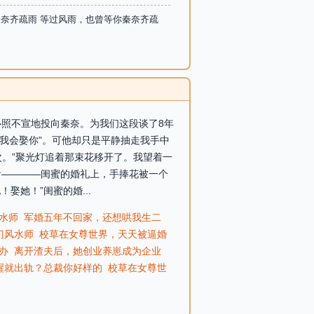
秦奈齐疏雨 等过风雨，也曾等你秦奈齐疏
照不宣地投向秦奈。为我们这段谈了8年
“我会娶你”。可他却只是平静抽走我手中
次。”聚光灯追着那束花移开了。我望着一
看————闺蜜的婚礼上，手捧花被一个
她！”闺蜜的婚...
水师
军婚五年不回家，还想哄我生二
门风水师
校草在女尊世界，天天被逼婚
办
离开渣夫后，她创业养崽成为企业
醒就出轨？总裁你好样的
校草在女尊世