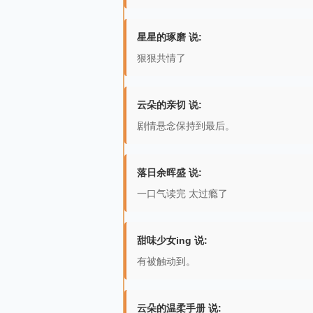
星星的琢磨 说:
狠狠共情了
云朵的亲切 说:
剧情悬念保持到最后。
落日余晖盛 说:
一口气读完 太过瘾了
甜味少女ing 说:
有被触动到。
云朵的温柔手册 说: