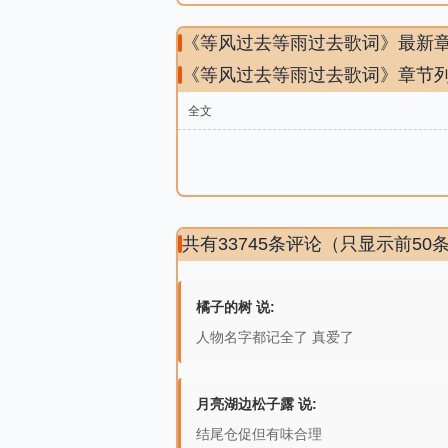
《等风过去等雨过去歌词》最新
《等风过去等雨过去歌词》章节
全文
共有33745条评论（只显示前50
橘子的树 说:
人物名字都记全了 真爱了
月亮湖边松子露 说:
结尾仓促但有味合理