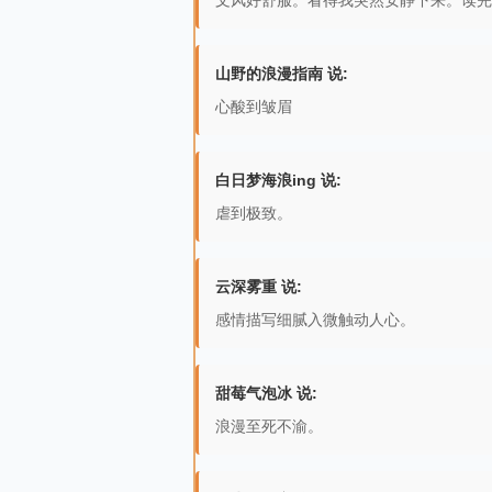
文风好舒服。看得我突然安静下来。读完
山野的浪漫指南 说:
心酸到皱眉
白日梦海浪ing 说:
虐到极致。
云深雾重 说:
感情描写细腻入微触动人心。
甜莓气泡冰 说:
浪漫至死不渝。