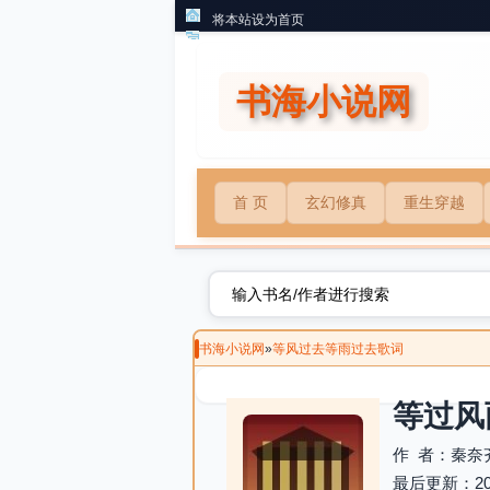
将本站设为首页
书海小说网
首 页
玄幻修真
重生穿越
书海小说网
»
等风过去等雨过去歌词
等过风
作 者：秦奈
最后更新：2026-