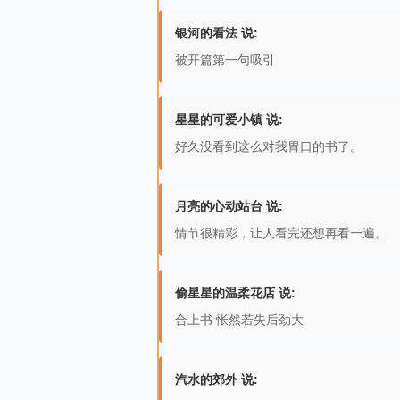
银河的看法 说:
被开篇第一句吸引
星星的可爱小镇 说:
好久没看到这么对我胃口的书了。
月亮的心动站台 说:
情节很精彩，让人看完还想再看一遍。
偷星星的温柔花店 说:
合上书 怅然若失后劲大
汽水的郊外 说: