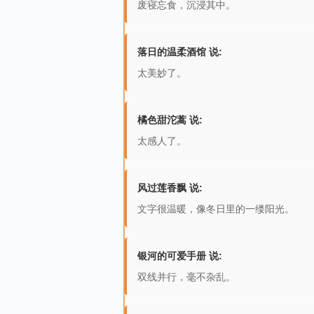
废寝忘食，沉浸其中。
落日的温柔酒馆 说:
太美妙了。
橘色甜沱蒿 说:
太感人了。
风过莲香飘 说:
文字很温暖，像冬日里的一缕阳光。
银河的可爱手册 说:
双线并行，毫不杂乱。