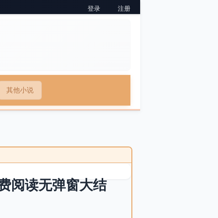
登录
注册
其他小说
费阅读无弹窗大结