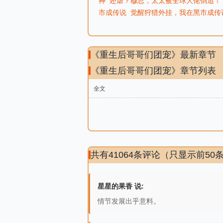
神
还虐？穆总，太太被全球大佬倒追！
市成传说
觉醒狩猎外挂，我在黑市成传
《重生后哥哥们团宠》最新章节
《重生后哥哥们团宠》章节列表
全文
共有41064条评论（只显示前50
星星的果香 说:
情节发展出乎意料。