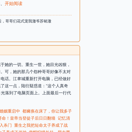
录
、
开始阅读
后，哥哥们花式宠我澈爷苏铭澈
属于她的一切。重生一世，她目光凶狠，
舞。可，她的那几个怨种哥哥好像不太对
了电话。江聿城重新打开电脑，已经做好
了这一点，陆衍疑惑道：“这个人真奇
目光落到了电脑页面上。上面最后一行代
婚姻重启中
都瘫痪在床了，你让我多子
要命！皇帝当登徒子后日日翻墙
记忆清
入杀门
重生之我把短命太子养成了战