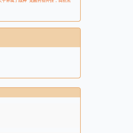
太子养成了战神
觉醒狩猎外挂，我在黑