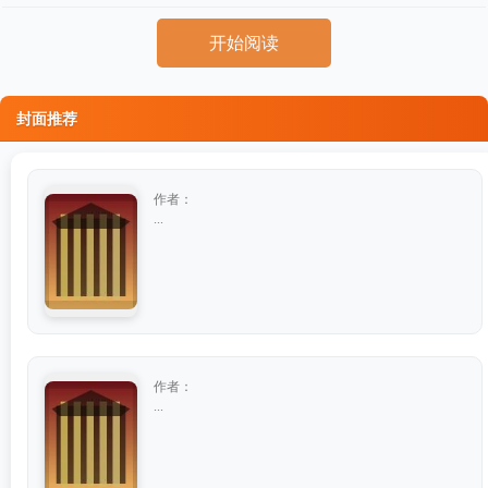
开始阅读
封面推荐
作者：
...
作者：
...