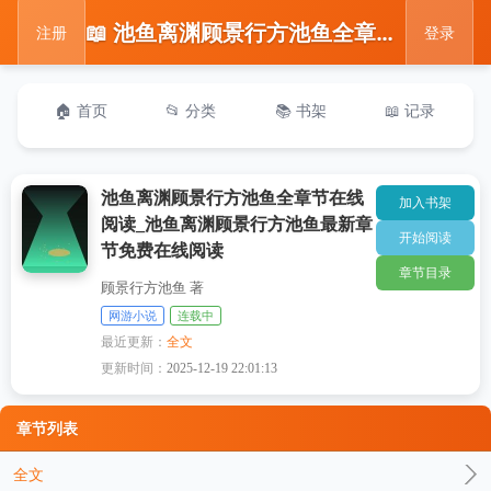
📖 池鱼离渊顾景行方池鱼全章节在线阅读_池鱼离渊顾景行方池鱼最新章节免费在线阅读
注册
登录
🏠 首页
📂 分类
📚 书架
📖 记录
池鱼离渊顾景行方池鱼全章节在线
加入书架
阅读_池鱼离渊顾景行方池鱼最新章
开始阅读
节免费在线阅读
章节目录
顾景行方池鱼 著
网游小说
连载中
最近更新：
全文
更新时间：
2025-12-19 22:01:13
章节列表
全文