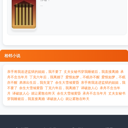
...
相邻小说
亲手将我送进监狱的姐姐，我不要了
丈夫女秘书穿我睡裙后，我直接离婚
承
舟不念当年月
丁克六年后，我离婚了
爱恨如梦，不眠亦不醒
爱恨如梦，不眠
亦不醒
弟弟出生后，我失宠了
余生大雪倾黄昏
亲手将我送进监狱的姐姐，我
不要了
余生大雪倾黄昏
丁克六年后，我离婚了
译破故人心
承舟不念当年
月
译破故人心
就让雾散在昨天
余生大雪倾黄昏
承舟不念当年月
丈夫女秘书
穿我睡裙后，我直接离婚
译破故人心
就让雾散在昨天