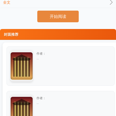
全文
开始阅读
封面推荐
作者：
...
作者：
...