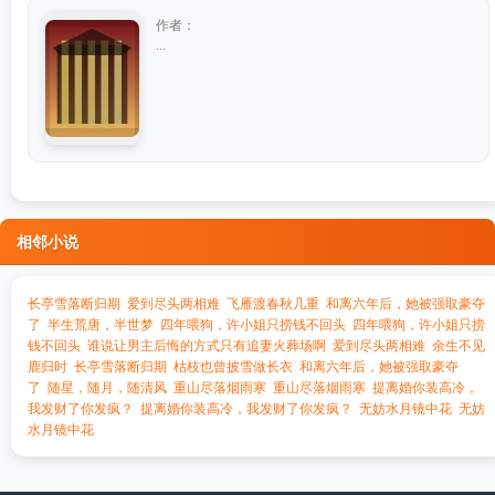
作者：
...
相邻小说
长亭雪落断归期
爱到尽头两相难
飞雁渡春秋几重
和离六年后，她被强取豪夺
了
半生荒唐，半世梦
四年喂狗，许小姐只捞钱不回头
四年喂狗，许小姐只捞
钱不回头
谁说让男主后悔的方式只有追妻火葬场啊
爱到尽头两相难
余生不见
鹿归时
长亭雪落断归期
枯枝也曾披雪做长衣
和离六年后，她被强取豪夺
了
随星，随月，随清风
重山尽落烟雨寒
重山尽落烟雨寒
提离婚你装高冷，
我发财了你发疯？
提离婚你装高冷，我发财了你发疯？
无妨水月镜中花
无妨
水月镜中花