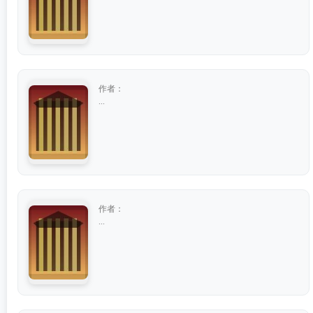
作者：
...
作者：
...