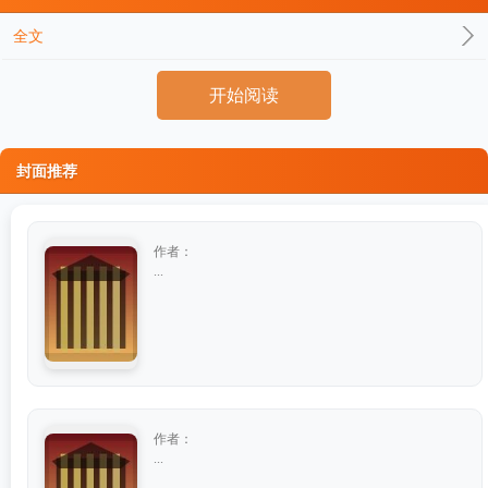
全文
开始阅读
封面推荐
作者：
...
作者：
...