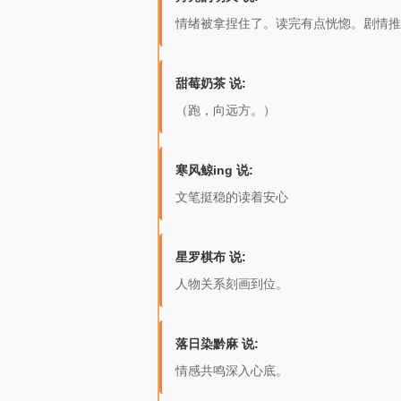
情绪被拿捏住了。读完有点恍惚。剧情推
甜莓奶茶 说:
（跑，向远方。）
寒风鲸ing 说:
文笔挺稳的读着安心
星罗棋布 说:
人物关系刻画到位。
落日染黔麻 说:
情感共鸣深入心底。