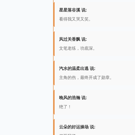
星星落谷溪 说:
看得我又哭又笑。
风过关香飘 说:
文笔老练，功底深。
汽水的温柔出逃 说:
主角的伤，最终开成了勋章。
晚风的浩瀚 说:
绝了！
云朵的好运操场 说: