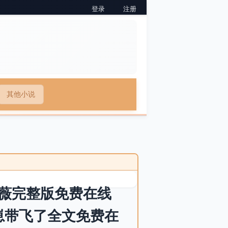
登录
注册
其他小说
薇完整版免费在线
崽带飞了全文免费在