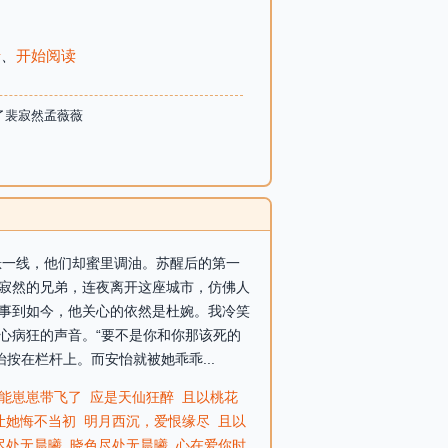
录
、
开始阅读
了裴寂然孟薇薇
悬一线，他们却蜜里调油。苏醒后的第一
裴寂然的兄弟，连夜离开这座城市，仿佛人
”事到如今，他关心的依然是杜婉。我冷笑
心病狂的声音。“要不是你和你那该死的
按在栏杆上。而安怡就被她乖乖...
能崽崽带飞了
应是天仙狂醉
且以桃花
让她悔不当初
明月西沉，爱恨缘尽
且以
尽处无晨曦
晓色尽处无晨曦
心在爱你时