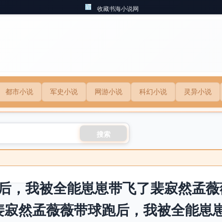
收藏书海小说网
都市小说
军史小说
网游小说
科幻小说
灵异小说
搜索
后，我被全能崽崽带飞了裴寂然孟薇
裴寂然孟薇薇带球跑后，我被全能崽