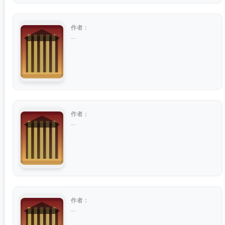
作者：
...
作者：
...
作者：
...