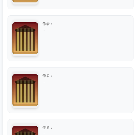
作者：
...
作者：
...
作者：
...