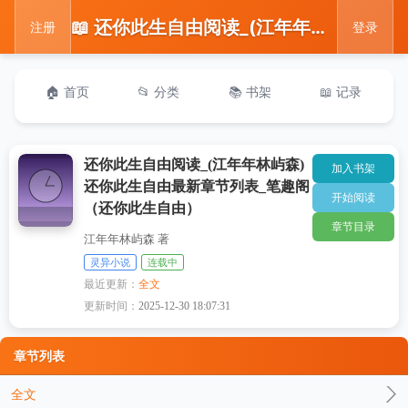
📖 还你此生自由阅读_(江年年林屿森)还你此生自由最新章节列表_笔趣阁（还你此生自由）
注册
登录
🏠 首页
📂 分类
📚 书架
📖 记录
还你此生自由阅读_(江年年林屿森)
加入书架
还你此生自由最新章节列表_笔趣阁
开始阅读
（还你此生自由）
章节目录
江年年林屿森 著
灵异小说
连载中
最近更新：
全文
更新时间：
2025-12-30 18:07:31
章节列表
全文