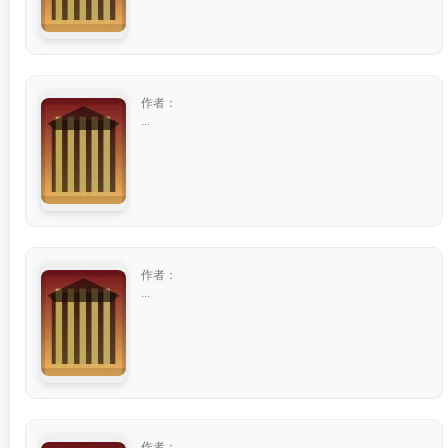
作者：
...
作者：
...
作者：