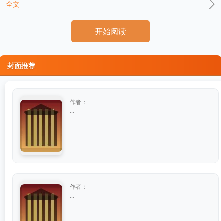
全文
开始阅读
封面推荐
作者：
...
作者：
...