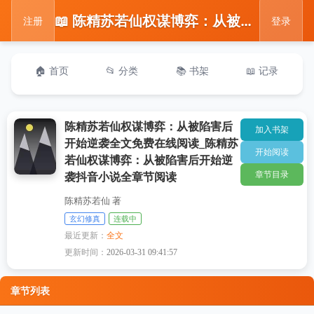
📖 陈精苏若仙权谋博弈：从被陷害后开始逆袭全文免费在线阅读_陈精苏若仙权谋博弈：从被陷害后开始逆袭抖音小说全章节阅读
注册
登录
🏠 首页
📂 分类
📚 书架
📖 记录
陈精苏若仙权谋博弈：从被陷害后
加入书架
开始逆袭全文免费在线阅读_陈精苏
开始阅读
若仙权谋博弈：从被陷害后开始逆
章节目录
袭抖音小说全章节阅读
陈精苏若仙 著
玄幻修真
连载中
最近更新：
全文
更新时间：
2026-03-31 09:41:57
章节列表