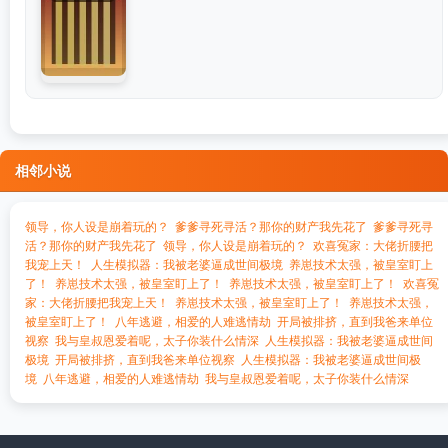
相邻小说
领导，你人设是崩着玩的？
爹爹寻死寻活？那你的财产我先花了
爹爹寻死寻
活？那你的财产我先花了
领导，你人设是崩着玩的？
欢喜冤家：大佬折腰把
我宠上天！
人生模拟器：我被老婆逼成世间极境
养崽技术太强，被皇室盯上
了！
养崽技术太强，被皇室盯上了！
养崽技术太强，被皇室盯上了！
欢喜冤
家：大佬折腰把我宠上天！
养崽技术太强，被皇室盯上了！
养崽技术太强，
被皇室盯上了！
八年逃避，相爱的人难逃情劫
开局被排挤，直到我爸来单位
视察
我与皇叔恩爱着呢，太子你装什么情深
人生模拟器：我被老婆逼成世间
极境
开局被排挤，直到我爸来单位视察
人生模拟器：我被老婆逼成世间极
境
八年逃避，相爱的人难逃情劫
我与皇叔恩爱着呢，太子你装什么情深