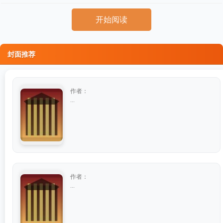
开始阅读
封面推荐
作者：
...
作者：
...