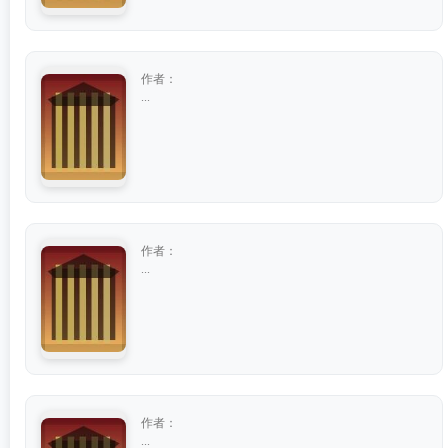
作者：
...
作者：
...
作者：
...