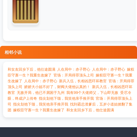
相邻小说
和女友回乡下后，他仕途圆满
人在局中：赤子野心
人在局中：赤子野心
嫁权
臣守寡一生？我重生改嫁了
官场：开局得罪顶头上司
嫁权臣守寡一生？我重
生改嫁了
人在局中：赤子野心
新兵入伍，长相凶恶吓坏教官
官场：开局得罪
顶头上司
娇娇大小姐不好了，财阀大佬他认真的！
新兵入伍，长相凶恶吓坏
教官
无敌开局，他已不屑困于九州
我有99个大佬师父，下山即无敌
受尽冷
眼，终成沪上传奇
指尖划他下颌，我笑他亲手推开我
官场：开局得罪顶头上
司
指尖划他下颌，我笑他亲手推开我
找到霸总渣爹后，五岁小道姑掀翻了集
团
嫁权臣守寡一生？我重生改嫁了
和女友回乡下后，他仕途圆满