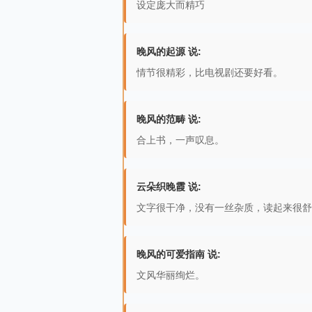
设定庞大而精巧
晚风的起源 说:
情节很精彩，比电视剧还要好看。
晚风的范畴 说:
合上书，一声叹息。
云朵织晚霞 说:
文字很干净，没有一丝杂质，读起来很舒
晚风的可爱指南 说:
文风华丽绚烂。