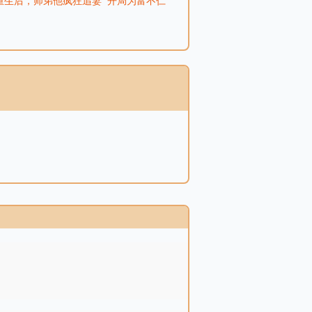
重生后，师弟他疯狂追妻
开局为富不仁