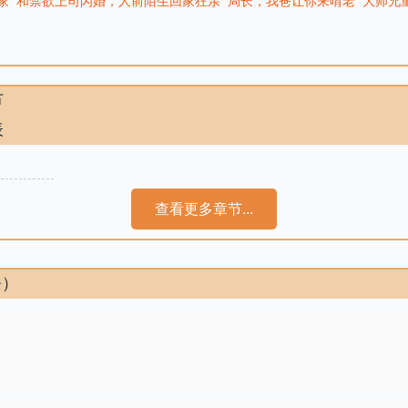
家
和禁欲上司闪婚，人前陌生回家狂亲
局长，我爸让你来啃老
大师兄
节
表
查看更多章节...
条）