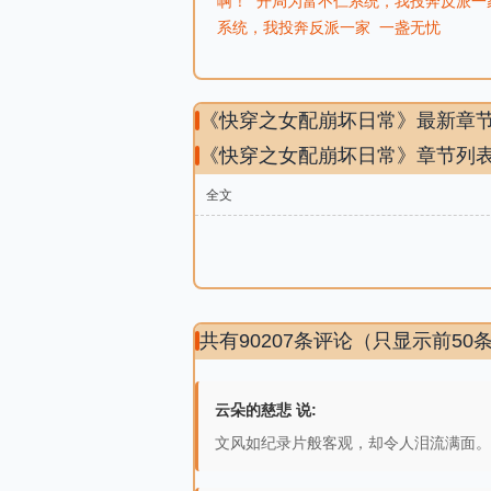
啊！
开局为富不仁系统，我投奔反派一
系统，我投奔反派一家
一盏无忧
《快穿之女配崩坏日常》最新章
《快穿之女配崩坏日常》章节列
全文
共有90207条评论（只显示前50
云朵的慈悲 说:
文风如纪录片般客观，却令人泪流满面。