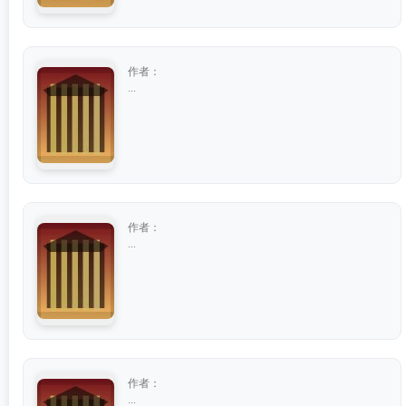
作者：
...
作者：
...
作者：
...