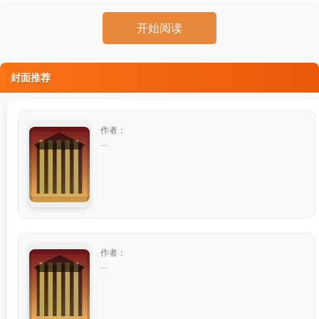
开始阅读
封面推荐
作者：
...
作者：
...