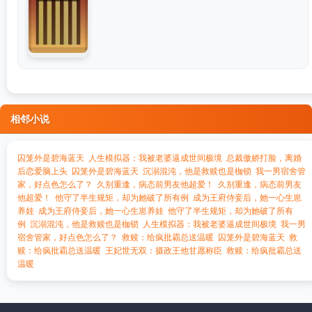
相邻小说
囚笼外是碧海蓝天
人生模拟器：我被老婆逼成世间极境
总裁傲娇打脸，离婚
后恋爱脑上头
囚笼外是碧海蓝天
沉溺混沌，他是救赎也是枷锁
我一男宿舍管
家，好点色怎么了？
久别重逢，病态前男友他超爱！
久别重逢，病态前男友
他超爱！
他守了半生规矩，却为她破了所有例
成为王府侍妾后，她一心生崽
养娃
成为王府侍妾后，她一心生崽养娃
他守了半生规矩，却为她破了所有
例
沉溺混沌，他是救赎也是枷锁
人生模拟器：我被老婆逼成世间极境
我一男
宿舍管家，好点色怎么了？
救赎：给疯批霸总送温暖
囚笼外是碧海蓝天
救
赎：给疯批霸总送温暖
王妃世无双：摄政王他甘愿称臣
救赎：给疯批霸总送
温暖