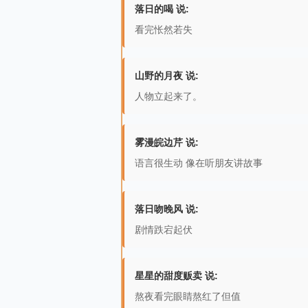
落日的喝 说:
看完怅然若失
山野的月夜 说:
人物立起来了。
雾漫皖边芹 说:
语言很生动 像在听朋友讲故事
落日吻晚风 说:
剧情跌宕起伏
星星的甜度贩卖 说:
熬夜看完眼睛熬红了但值