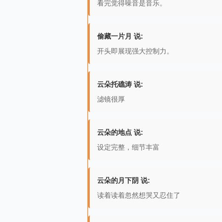
看完觉得噪音是音乐。
偷藏一片月 说:
开头即展现强大控制力。
云朵托礁涛 说:
滤镜很厚
云朵的地点 说:
设定完整，细节丰富
云朵的月下阴 说:
读着读着忽然想哭又忍住了