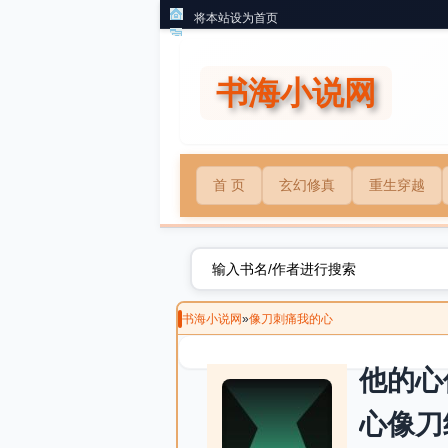
将本站设为首页
书海小说网
首 页
玄幻修真
重生穿越
书海小说网
»
像刀刺痛我的心
他的心
心像刀