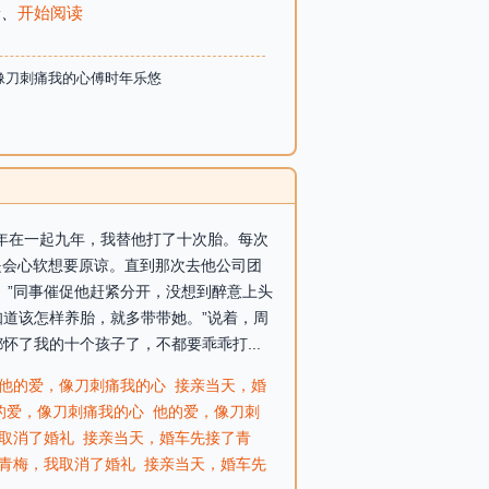
录
、
开始阅读
像刀刺痛我的心傅时年乐悠
时年在一起九年，我替他打了十次胎。每次
是会心软想要原谅。直到那次去他公司团
。”同事催促他赶紧分开，没想到醉意上头
知道该怎样养胎，就多带带她。”说着，周
怀了我的十个孩子了，不都要乖乖打...
他的爱，像刀刺痛我的心
接亲当天，婚
的爱，像刀刺痛我的心
他的爱，像刀刺
取消了婚礼
接亲当天，婚车先接了青
青梅，我取消了婚礼
接亲当天，婚车先