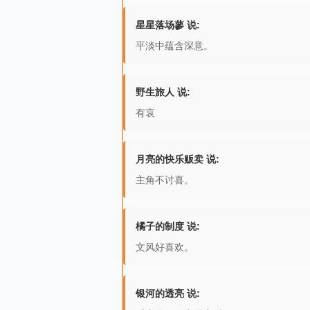
星星落场蓼 说:
平淡中蕴含深意。
野生旅人 说:
有哀
月亮的快乐贩卖 说:
主角不讨喜。
橘子的制度 说:
文风好喜欢。
银河的透亮 说: