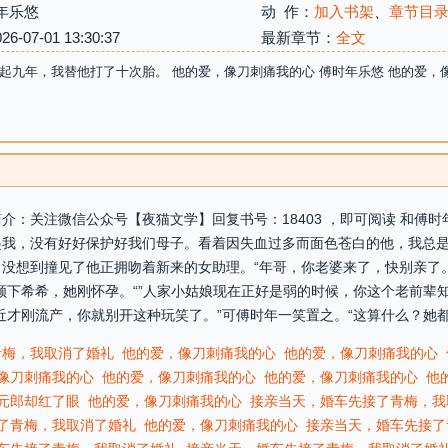
年乐悠
动 作：
加入书架
、
章节目
07-01 13:30:37
最新章节：
全文
起九年，我替他打了十次胎。 他的爱，像刀刺痛我的心 傅时年乐悠 他的爱，
介：关注微信公众号【夜猫文学】回复书号：18403 ，即可阅读 和傅
起我，没有好好保护好我们母子。看着因失血过多而面色苍白的他，我总
没想到撞见了他正拥吻着新来的女助理。“年哥，你老婆来了，快别亲了
顾下希希，她刚怀孕。“”人家小姑娘现在正好是弱的时候，你这个老前辈
近才刚流产，你就别开这种玩笑了。”可傅时年一笑置之。“这算什么？她都
青梅，我取消了婚礼
他的爱，像刀刺痛我的心
他的爱，像刀刺痛我的心
像刀刺痛我的心
他的爱，像刀刺痛我的心
他的爱，像刀刺痛我的心
他
元郎却红了眼
他的爱，像刀刺痛我的心
接亲当天，婚车先接了青梅，我
了青梅，我取消了婚礼
他的爱，像刀刺痛我的心
接亲当天，婚车先接了