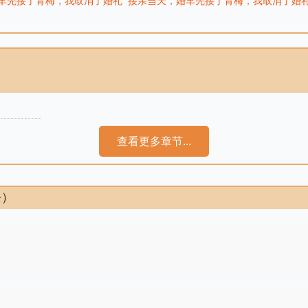
车先接了青梅，我取消了婚礼
接亲当天，婚车先接了青梅，我取消了婚
查看更多章节...
条）