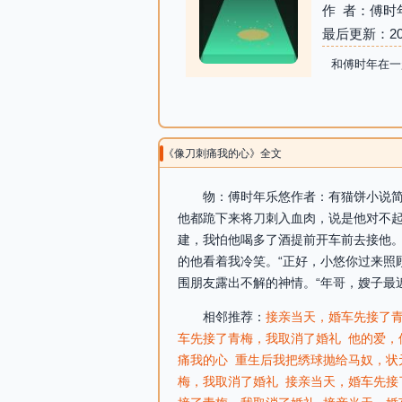
作 者：傅时
最后更新：2026-
和傅时年在一
《像刀刺痛我的心》全文
物：傅时年乐悠作者：有猫饼小说简
他都跪下来将刀刺入血肉，说是他对不
建，我怕他喝多了酒提前开车前去接他。
的他看着我冷笑。“正好，小悠你过来照
围朋友露出不解的神情。“年哥，嫂子最
相邻推荐：
接亲当天，婚车先接了
车先接了青梅，我取消了婚礼
他的爱，
痛我的心
重生后我把绣球抛给马奴，状
梅，我取消了婚礼
接亲当天，婚车先接