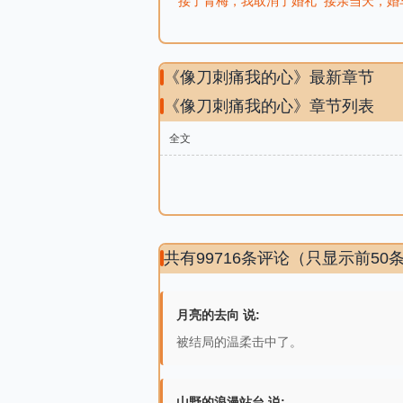
接了青梅，我取消了婚礼
接亲当天，婚
《像刀刺痛我的心》最新章节
《像刀刺痛我的心》章节列表
全文
共有99716条评论（只显示前50
月亮的去向 说:
被结局的温柔击中了。
山野的浪漫站台 说: