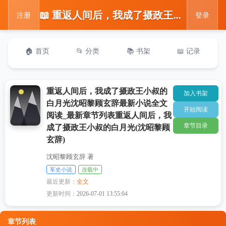
📖 重返人间后，我成了摄政王小叔的白月光沈昭黎顾玄辞最新小说全文阅读_最新章节列表重返人间后，我成了摄政王小叔的白月光(沈昭黎顾玄辞)
注册
登录
🏠 首页
📂 分类
📚 书架
📖 记录
重返人间后，我成了摄政王小叔的
加入书架
白月光沈昭黎顾玄辞最新小说全文
开始阅读
阅读_最新章节列表重返人间后，我
章节目录
成了摄政王小叔的白月光(沈昭黎顾
玄辞)
沈昭黎顾玄辞 著
军史小说
连载中
最近更新：
全文
更新时间：
2026-07-01 13:55:04
章节列表