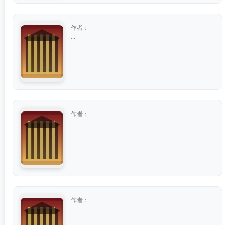
作者：
...
作者：
...
作者：
...