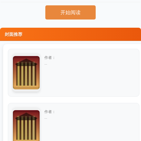
开始阅读
封面推荐
作者：
...
作者：
...