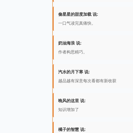
偷星星的甜度加载 说:
一口气读完真痛快。
奶油海浪 说:
作者构思精巧。
汽水的月下寒 说:
越品越有深意每次看都有新收获
晚风的这里 说:
知识增加了
橘子的智慧 说: