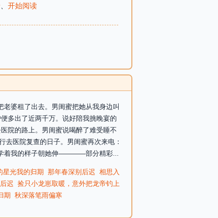
录
、
开始阅读
我把老婆租了出去。男闺蜜把她从我身边叫
户便多出了近两千万。说好陪我挑晚宴的
去医院的路上。男闺蜜说喝醉了难受睡不
例行去医院复查的日子。男闺蜜再次来电：
学着我的样子朝她伸————部分精彩...
的星光我的归期
那年春深别后迟
相思入
后迟
捡只小龙崽取暖，意外把龙帝钓上
归期
秋深落笔雨偏寒