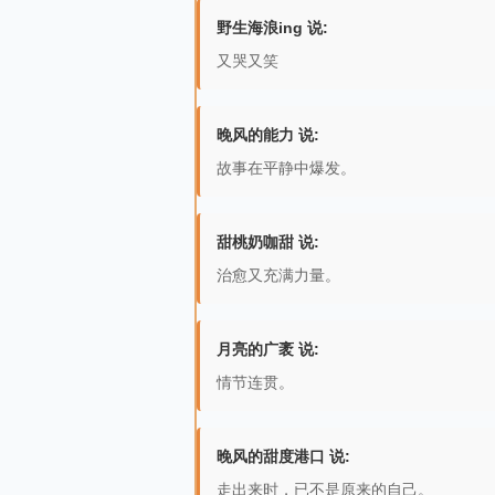
野生海浪ing 说:
又哭又笑
晚风的能力 说:
故事在平静中爆发。
甜桃奶咖甜 说:
治愈又充满力量。
月亮的广袤 说:
情节连贯。
晚风的甜度港口 说:
走出来时，已不是原来的自己。