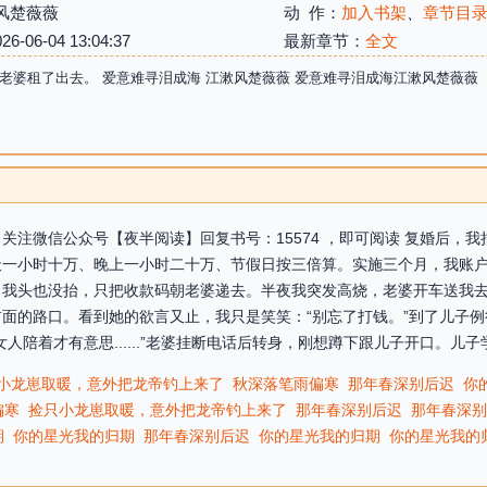
风楚薇薇
动 作：
加入书架
、
章节目
06-04 13:04:37
最新章节：
全文
老婆租了出去。 爱意难寻泪成海 江漱风楚薇薇 爱意难寻泪成海江漱风楚薇薇
关注微信公众号【夜半阅读】回复书号：15574 ，即可阅读 复婚后，
天一小时十万、晚上一小时二十万、节假日按三倍算。实施三个月，我账
。我头也没抬，只把收款码朝老婆递去。半夜我突发高烧，老婆开车送我
面的路口。看到她的欲言又止，我只是笑笑：“别忘了打钱。”到了儿子
人陪着才有意思......”老婆挂断电话后转身，刚想蹲下跟儿子开口。儿子
小龙崽取暖，意外把龙帝钓上来了
秋深落笔雨偏寒
那年春深别后迟
你
偏寒
捡只小龙崽取暖，意外把龙帝钓上来了
那年春深别后迟
那年春深别
期
你的星光我的归期
那年春深别后迟
你的星光我的归期
你的星光我的