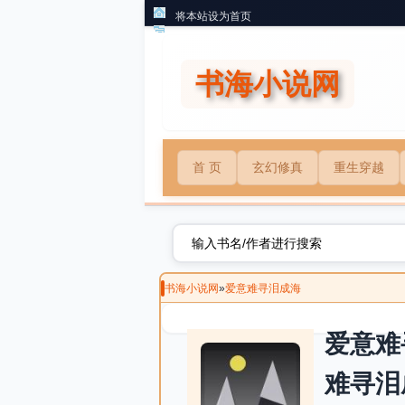
将本站设为首页
书海小说网
首 页
玄幻修真
重生穿越
书海小说网
»
爱意难寻泪成海
爱意难
难寻泪