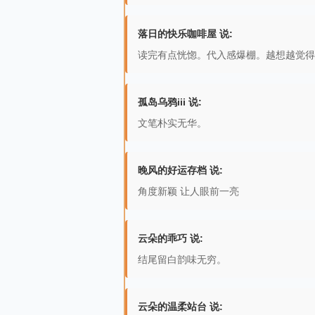
落日的快乐咖啡屋 说:
读完有点恍惚。代入感爆棚。越想越觉得
孤岛乌鸦iii 说:
文笔朴实无华。
晚风的好运存档 说:
角度新颖 让人眼前一亮
云朵的乖巧 说:
结尾留白韵味无穷。
云朵的温柔站台 说: