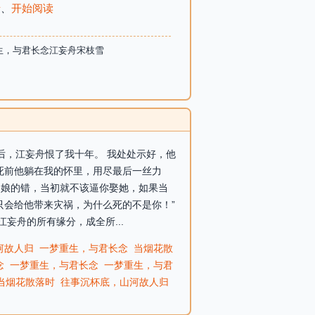
录
、
开始阅读
生，与君长念江妄舟宋枝雪
死后，江妄舟恨了我十年。 我处处示好，他
 死前他躺在我的怀里，用尽最后一丝力
是为娘的错，当初就不该逼你娶她，如果当
只会给他带来灾祸，为什么死的不是你！”
妄舟的所有缘分，成全所...
河故人归
一梦重生，与君长念
当烟花散
念
一梦重生，与君长念
一梦重生，与君
当烟花散落时
往事沉杯底，山河故人归