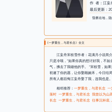
作 者：江妄
最后更新：2026-
昏厥在地，隐
《一梦重生，与君长念》全文
江妄舟宋枝雪作者：花满月小说简介
只是冷嗤，“如果你真的想讨好我，不如
气，拂去了我碰他的手。 “宋枝雪，如
初遂了你的愿，让你娶顾婉禾，今日结局
所有人都后悔江妄舟娶了我，连我也是。
相邻推荐：
一梦重生，与君长念
一
落时
一梦重生，与君长念
我曾以为山
长念
一梦重生，与君长念
往事沉杯底