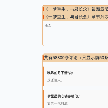
《一梦重生，与君长念》最新章
《一梦重生，与君长念》章节列
全文
共有58309条评论（只显示前50
晚风的月下情 说:
反派迷人。
偷星星的心动存档 说:
文笔一气呵成