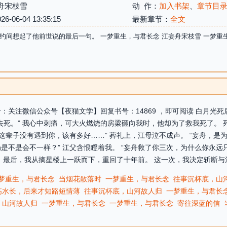
舟宋枝雪
动 作：
加入书架
、
章节目
06-04 13:35:15
最新章节：
全文
约间想起了他前世说的最后一句。 一梦重生，与君长念 江妄舟宋枝雪 一梦重
：关注微信公众号【夜猫文学】回复书号：14869 ，即可阅读 白月光
去死。” 我心中刺痛，可大火燃烧的房梁砸向我时，他却为了救我死了。
果这辈子没有遇到你，该有多好……” 葬礼上，江母泣不成声。 “妄舟，
是不是会不一样？” 江父含恨瞪着我。 “妄舟救了你三次，为什么你永远
 最后，我从摘星楼上一跃而下，重回了十年前。 这一次，我决定斩断与江
梦重生，与君长念
当烟花散落时
一梦重生，与君长念
往事沉杯底，山
高水长，后来才知路短情薄
往事沉杯底，山河故人归
一梦重生，与君长
，山河故人归
一梦重生，与君长念
一梦重生，与君长念
寄往深蓝的信