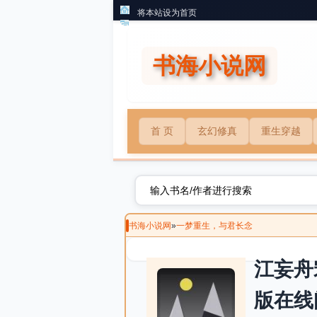
将本站设为首页
书海小说网
首 页
玄幻修真
重生穿越
书海小说网
»
一梦重生，与君长念
江妄舟
版在线