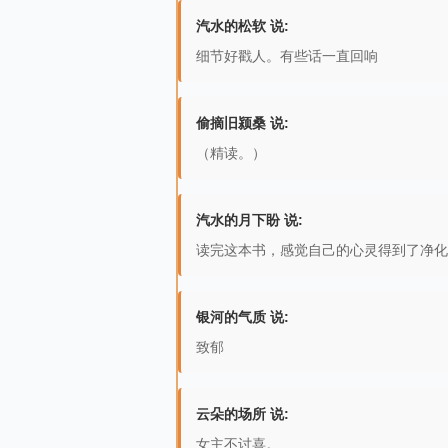
汽水的松软 说:
细节好戳人。有些话一直回响
偷摘旧颍桑 说:
（精读。）
汽水的月下盼 说:
读完这本书，感觉自己的心灵得到了净化
银河的气质 说:
致郁
云朵的场所 说:
女主不讨喜。