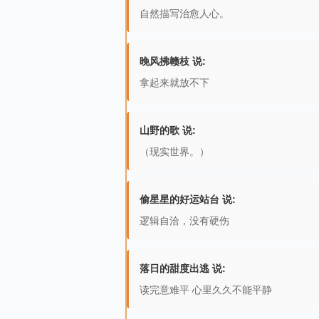
自然描写治愈人心。
晚风拂赣枝 说:
拿起来就放不下
山野的歌 说:
（现实世界。）
偷星星的好运站台 说:
逻辑自洽，没有硬伤
落日的甜度出逃 说:
读完意难平 心里久久不能平静