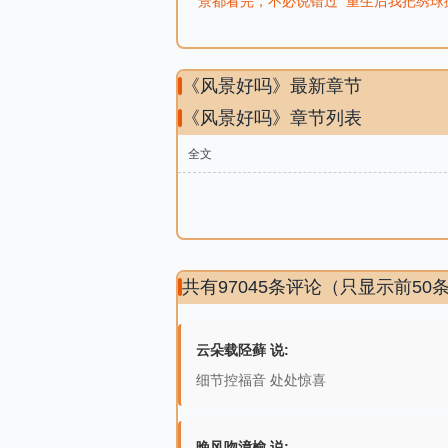
景都看完，不必说错过
重生后我把绣球
《风景好吗》最新章节
《风景好吗》章节列表
全文
共有97045条评论（只显示前50
云朵载陉藓 说:
细节控福音 处处惊喜
晚风吻漳榆 说: