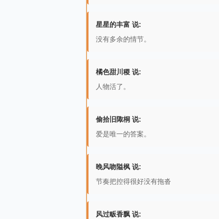
星星的丰富 说:
没有多余的情节。
橘色甜川稷 说:
人物活了。
偷拾旧陬桐 说:
爱是唯一的答案。
晚风吻隘枫 说:
节奏把控得很好没有拖沓
风过畈香飘 说: