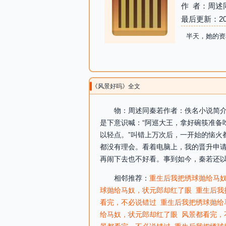
作 者：周述
最后更新：2026-
半天，她的资
《风景好吗》全文
物：周述同秦若作者：佚名小说简介
是下意识喊：“阿巡大王，拿好碗筷准备
以轻点。”叫错上万次后，一开始的恼火
都没有理会。看着电脑上，我的晋升申
再闹下去也不好看。事到如今，秦若还以
相邻推荐：
重生后我把绣球抛给马
球抛给马奴，状元郎却红了眼
重生后我
看完，不必说错过
重生后我把绣球抛给
给马奴，状元郎却红了眼
风景都看完，