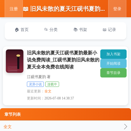
📖 旧风未散的夏天江砚书夏韵最新小说免费阅读_江砚书夏韵旧风未散的夏天全本免费在线阅读
注册
登录
🏠 首页
📂 分类
📚 书架
📖 记录
旧风未散的夏天江砚书夏韵最新小
加入书架
说免费阅读_江砚书夏韵旧风未散的
开始阅读
夏天全本免费在线阅读
章节目录
江砚书夏韵 著
灵异小说
连载中
最近更新：
全文
更新时间：
2026-07-08 14:38:37
章节列表
全文