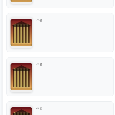
作者：
...
作者：
...
作者：
...