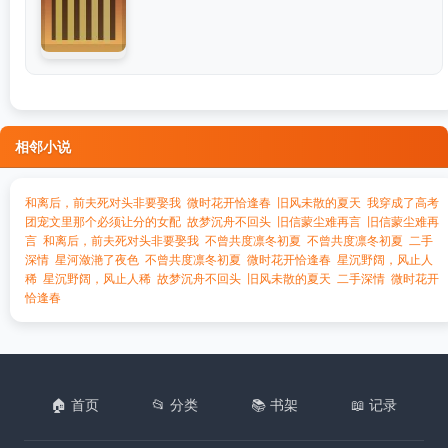
相邻小说
和离后，前夫死对头非要娶我
微时花开恰逢春
旧风未散的夏天
我穿成了高考
团宠文里那个必须让分的女配
故梦沉舟不回头
旧信蒙尘难再言
旧信蒙尘难再
言
和离后，前夫死对头非要娶我
不曾共度凛冬初夏
不曾共度凛冬初夏
二手
深情
星河潋滟了夜色
不曾共度凛冬初夏
微时花开恰逢春
星沉野阔，风止人
稀
星沉野阔，风止人稀
故梦沉舟不回头
旧风未散的夏天
二手深情
微时花开
恰逢春
🏠 首页
📂 分类
📚 书架
📖 记录