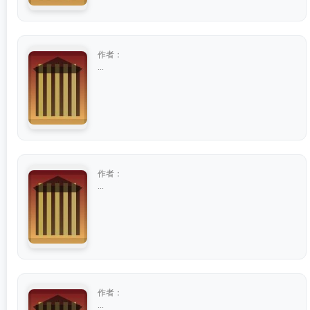
作者：
...
作者：
...
作者：
...