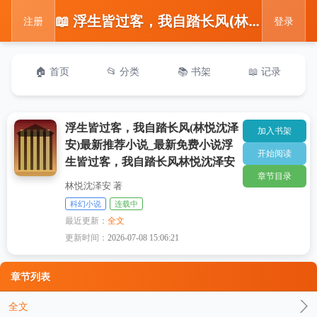
📖 浮生皆过客，我自踏长风(林悦沈泽安)最新推荐小说_最新免费小说浮生皆过客，我自踏长风林悦沈泽安
注册
登录
🏠 首页
📂 分类
📚 书架
📖 记录
浮生皆过客，我自踏长风(林悦沈泽
加入书架
安)最新推荐小说_最新免费小说浮
开始阅读
生皆过客，我自踏长风林悦沈泽安
章节目录
林悦沈泽安 著
科幻小说
连载中
最近更新：
全文
更新时间：
2026-07-08 15:06:21
章节列表
全文