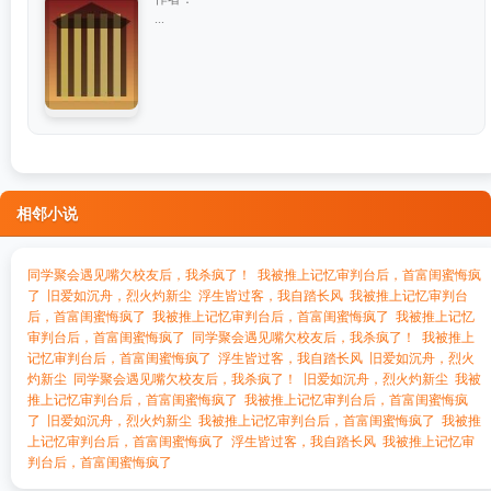
...
相邻小说
同学聚会遇见嘴欠校友后，我杀疯了！
我被推上记忆审判台后，首富闺蜜悔疯
了
旧爱如沉舟，烈火灼新尘
浮生皆过客，我自踏长风
我被推上记忆审判台
后，首富闺蜜悔疯了
我被推上记忆审判台后，首富闺蜜悔疯了
我被推上记忆
审判台后，首富闺蜜悔疯了
同学聚会遇见嘴欠校友后，我杀疯了！
我被推上
记忆审判台后，首富闺蜜悔疯了
浮生皆过客，我自踏长风
旧爱如沉舟，烈火
灼新尘
同学聚会遇见嘴欠校友后，我杀疯了！
旧爱如沉舟，烈火灼新尘
我被
推上记忆审判台后，首富闺蜜悔疯了
我被推上记忆审判台后，首富闺蜜悔疯
了
旧爱如沉舟，烈火灼新尘
我被推上记忆审判台后，首富闺蜜悔疯了
我被推
上记忆审判台后，首富闺蜜悔疯了
浮生皆过客，我自踏长风
我被推上记忆审
判台后，首富闺蜜悔疯了