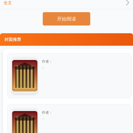
全文
开始阅读
封面推荐
作者：
...
作者：
...