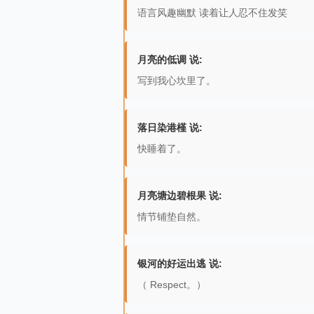
语言风趣幽默 读着让人忍不住发笑
月亮的低调 说:
写到我心坎里了。
落日染港槿 说:
快睡着了。
月亮塘边碧根果 说:
情节铺垫自然。
银河的好运出逃 说:
（ Respect。）