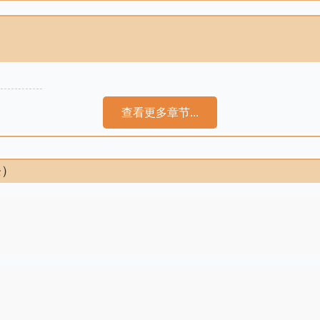
查看更多章节...
条）