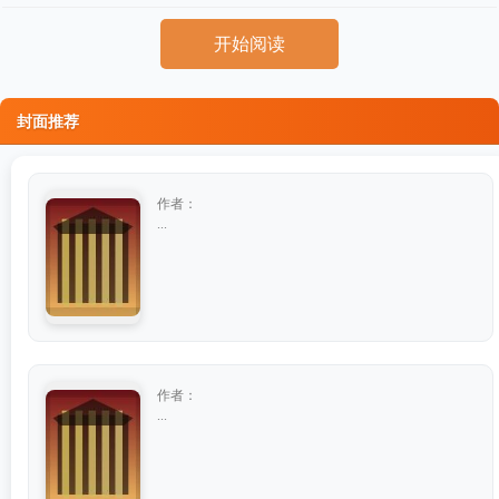
开始阅读
封面推荐
作者：
...
作者：
...