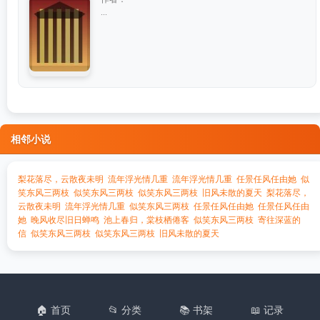
...
相邻小说
梨花落尽，云散夜未明
流年浮光情几重
流年浮光情几重
任景任风任由她
似
笑东风三两枝
似笑东风三两枝
似笑东风三两枝
旧风未散的夏天
梨花落尽，
云散夜未明
流年浮光情几重
似笑东风三两枝
任景任风任由她
任景任风任由
她
晚风收尽旧日蝉鸣
池上春归，棠枝栖倦客
似笑东风三两枝
寄往深蓝的
信
似笑东风三两枝
似笑东风三两枝
旧风未散的夏天
🏠 首页
📂 分类
📚 书架
📖 记录