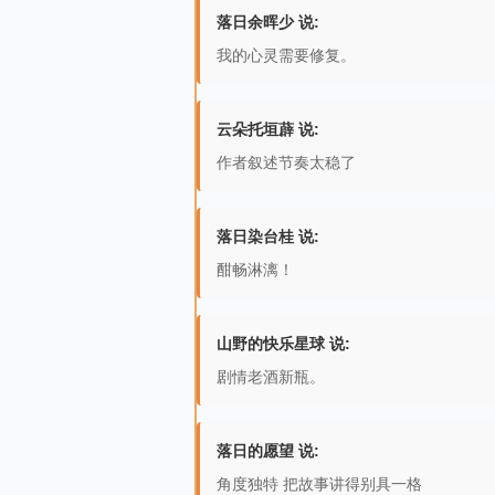
落日余晖少 说:
我的心灵需要修复。
云朵托垣薜 说:
作者叙述节奏太稳了
落日染台桂 说:
酣畅淋漓！
山野的快乐星球 说:
剧情老酒新瓶。
落日的愿望 说:
角度独特 把故事讲得别具一格