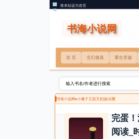
将本站设为首页
书海小说网
首 页
玄幻修真
重生穿越
书海小说网
»
小傻子又甜又软[娱乐圈
完蛋！
阅读_