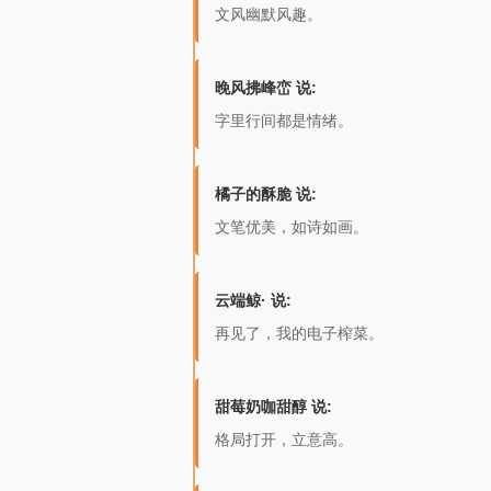
文风幽默风趣。
晚风拂峰峦 说:
字里行间都是情绪。
橘子的酥脆 说:
文笔优美，如诗如画。
云端鲸· 说:
再见了，我的电子榨菜。
甜莓奶咖甜醇 说:
格局打开，立意高。