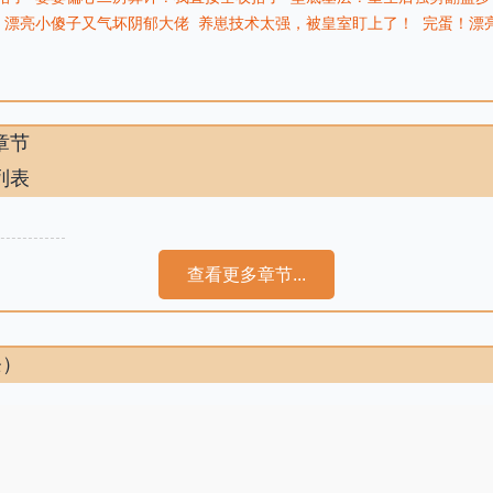
！漂亮小傻子又气坏阴郁大佬
养崽技术太强，被皇室盯上了！
完蛋！漂
章节
列表
查看更多章节...
条）