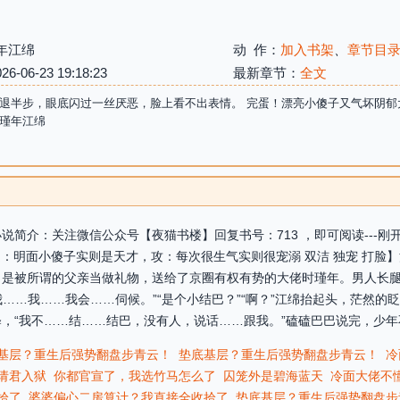
年江绵
动 作：
加入书架
、
章节目
06-23 19:18:23
最新章节：
全文
退半步，眼底闪过一丝厌恶，脸上看不出表情。 完蛋！漂亮小傻子又气坏阴郁
瑾年江绵
说简介：关注微信公众号【夜猫书楼】回复书号：713 ，即可阅读---
受：明面小傻子实则是天才，攻：每次很生气实则很宠溺 双洁 独宠 打脸
，是被所谓的父亲当做礼物，送给了京圈有权有势的大佬时瑾年。男人长
我……我……我会……伺候。”“是个小结巴？”“啊？”江绵抬起头，茫然
，“我不……结……结巴，没有人，说话……跟我。”磕磕巴巴说完，少年不
基层？重生后强势翻盘步青云！
垫底基层？重生后强势翻盘步青云！
冷
请君入狱
你都官宣了，我选竹马怎么了
囚笼外是碧海蓝天
冷面大佬不
拾了
婆婆偏心二房算计？我直接全收拾了
垫底基层？重生后强势翻盘步