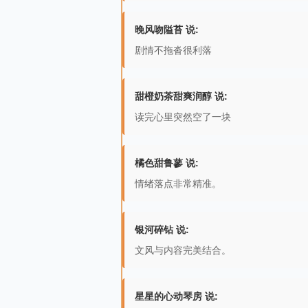
晚风吻隘苔 说:
剧情不拖沓很利落
甜橙奶茶甜爽润醇 说:
读完心里突然空了一块
橘色甜鲁蓼 说:
情绪落点非常精准。
银河碎钻 说:
文风与内容完美结合。
星星的心动琴房 说: