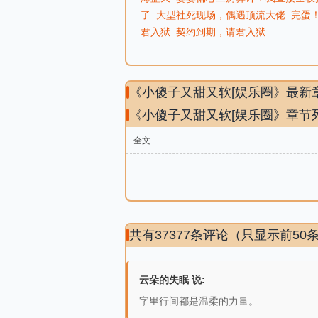
了
大型社死现场，偶遇顶流大佬
完蛋
君入狱
契约到期，请君入狱
《小傻子又甜又软[娱乐圈》最新
《小傻子又甜又软[娱乐圈》章节
全文
共有37377条评论（只显示前50
云朵的失眠 说:
字里行间都是温柔的力量。