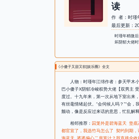
读
作 者：时瑾
最后更新：2026-
时瑾年稍微后
坏阴郁大佬时
《小傻子又甜又软[娱乐圈》全文
人物：时瑾年江绵作者：参天甲木小
巴小傻子X阴郁冷峻权势大佬【双男主 
度过。十九年来，第一次从地下室出来
有丝毫情绪起伏。“会伺候人吗？”“会，
颤动，像是反应过来话的意思，忙乱解释
相邻推荐：
囚笼外是碧海蓝天
垫底
都官宣了，我选竹马怎么了
契约到期，
海蓝天
婆婆偏心二房算计？我直接全收