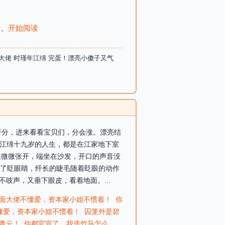
录
、
开始阅读
大佬 时瑾年江绵 完蛋！漂亮小傻子又气
刚开分，进来看看宝贝们，分会涨。漂亮结
】江绵十九岁的人生，都是在江家地下室
腿微微张开，端坐在沙发，开口的声音没
的眨了眨眼睛，纤长的睫毛随着眨眼的动作
吱声，又垂下眼皮，看着地面。...
面大佬不懂爱，资本家小姐不惯着！
你
懂爱，资本家小姐不惯着！
囚笼外是碧
青云！
你都官宣了，我选竹马怎么