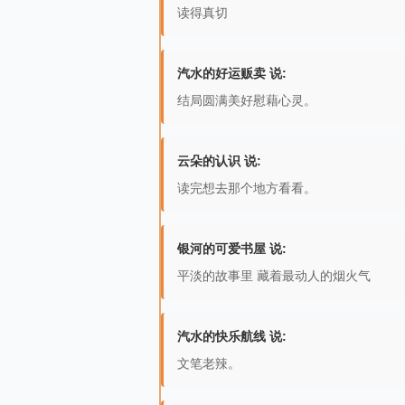
读得真切
汽水的好运贩卖 说:
结局圆满美好慰藉心灵。
云朵的认识 说:
读完想去那个地方看看。
银河的可爱书屋 说:
平淡的故事里 藏着最动人的烟火气
汽水的快乐航线 说:
文笔老辣。