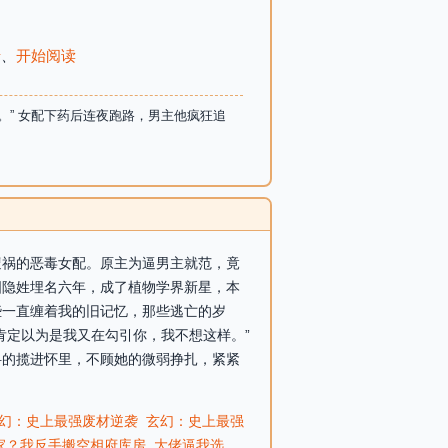
录
、
开始阅读
。” 女配下药后连夜跑路，男主他疯狂追
遭祸的恶毒女配。原主为逼男主就范，竟
国隐姓埋名六年，成了植物学界新星，本
些一直缠着我的旧记忆，那些逃亡的岁
肯定以为是我又在勾引你，我不想这样。”
抖的揽进怀里，不顾她的微弱挣扎，紧紧
幻：史上最强废材逆袭
玄幻：史上最强
家？我反手搬空相府库房
大佬逼我选