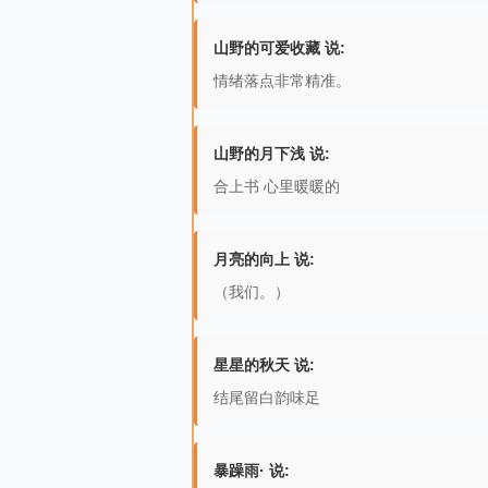
山野的可爱收藏 说:
情绪落点非常精准。
山野的月下浅 说:
合上书 心里暖暖的
月亮的向上 说:
（我们。）
星星的秋天 说:
结尾留白韵味足
暴躁雨· 说: