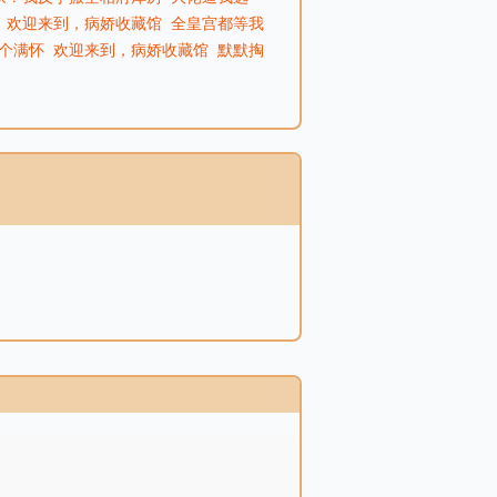
欢迎来到，病娇收藏馆
全皇宫都等我
个满怀
欢迎来到，病娇收藏馆
默默掏