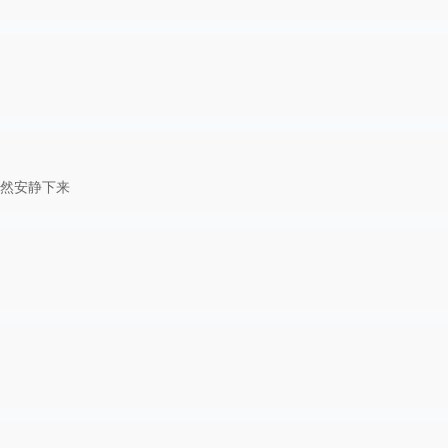
然安静下来