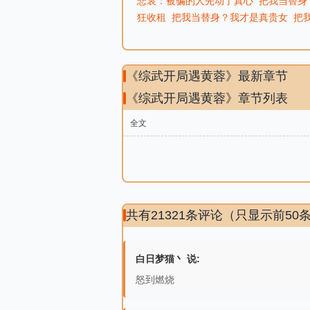
悲哀：被骗的人先动了真心
把我当替身
狂收租
把我当替身？我才是真贵女
把
《综武开局遇黄蓉》最新章节
《综武开局遇黄蓉》章节列表
全文
共有21321条评论（只显示前50
白日梦猫丶 说:
怒到燃烧