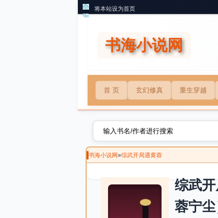
将本站设为首页
书海小说网
首 页
玄幻修真
重生穿越
书海小说网
»
综武开局遇黄蓉
综武开
蓉宁尘