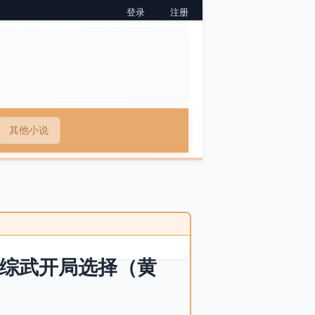
登录
注册
其他小说
荐综武开局选择（黄