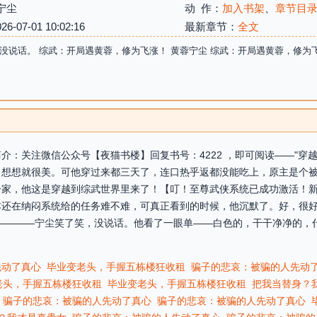
宁尘
动 作：
加入书架
、
章节目
07-01 10:02:16
最新章节：
全文
没说话。 综武：开局遇黄蓉，修为飞涨！ 黄蓉宁尘 综武：开局遇黄蓉，修为
介：关注微信公众号【夜猫书楼】回复书号：4222 ，即可阅读——"穿
，想想就很美。可他穿过来都三天了，连口热乎返都没能吃上，原主是个
一家，他这是穿越到综武世界里来了！【叮！至尊武侠系统已成功激活！
本还在纳闷系统给的任务难不难，可真正看到的时候，他沉默了。好，很
————宁尘笑了笑，没说话。他看了一眼单——白色的，干干净净的，
先动了真心
毕业变老头，手握五栋楼狂收租
骗子的悲哀：被骗的人先动
老头，手握五栋楼狂收租
毕业变老头，手握五栋楼狂收租
把我当替身？
骗子的悲哀：被骗的人先动了真心
骗子的悲哀：被骗的人先动了真心