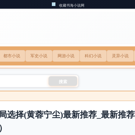
收藏书海小说网
都市小说
军史小说
网游小说
科幻小说
灵异小说
搜索
局选择(黄蓉宁尘)最新推荐_最新推
）